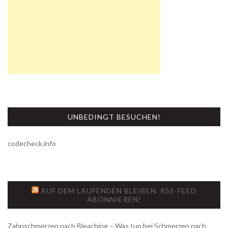
UNBEDINGT BESUCHEN!
codecheck.info
AUF DEM LAUFENDEN BLEIBEN. RSS-FEED
ABONNIEREN!
Zahnschmerzen nach Bleaching – Was tun bei Schmerzen nach