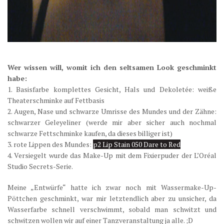
Wer wissen will, womit ich den seltsamen Look geschminkt
habe:
1. Basisfarbe komplettes Gesicht, Hals und Dekoletée: weiße
Theaterschminke auf Fettbasis
2. Augen, Nase und schwarze Umrisse des Mundes und der Zähne:
schwarzer Geleyeliner (werde mir aber sicher auch nochmal
schwarze Fettschminke kaufen, da dieses billiger ist)
3. rote Lippen des Mundes:
p2 Lip Stain 050 Dare to Red
4. Versiegelt wurde das Make-Up mit dem Fixierpuder der L’Oréal
Studio Secrets-Serie.
Meine „Entwürfe“ hatte ich zwar noch mit Wassermake-Up-
Pöttchen geschminkt, war mir letztendlich aber zu unsicher, da
Wasserfarbe schnell verschwimmt, sobald man schwitzt und
schwitzen wollen wir auf einer Tanzveranstaltung ja alle. ;D