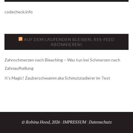
codecheck.info
AUF DEM LAUFENDEN BLEIBEN. RSS-FEED
ABONNIEREN!
Zahnschmerzen nach Bleaching – Was tun bei Schmerzen nach
Zahnaufhellung
It’s Magic! Zauberschwamm aka Schmutzradierer im Test
© Robina Hood, 2026
|
IMPRESSUM
|
Datenschutz