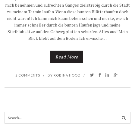
mich benehmen und aufrechten Ganges zielstrebig durch die Stadt
zu meinem Termin laufen. Wenn diese bunten Blätterhaufen doch
nicht wären! Ich kann mich kaum beherrschen und merke, wie ich
immer schneller durch die bunten Haufen jage und meine
Stiefelabsätze auf den Gehwegplatten schürfen. Alles aus! Mein
Blick klebt auf dem Boden. Ich erwische…
Read More
2 COMMENTS
/
BY
ROBINA HOOD
/
S
e
a
r