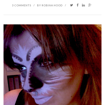
3 COMMENTS
/
BY
ROBINA HOOD
/