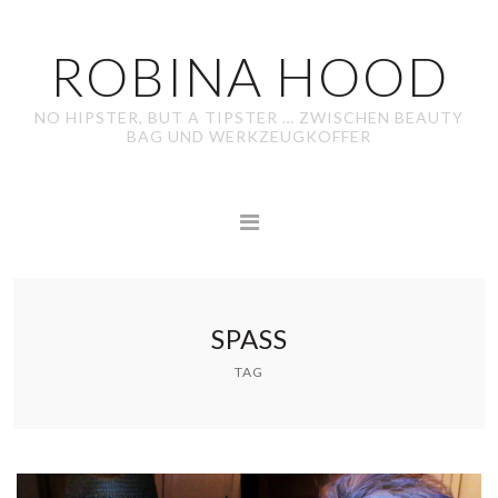
ROBINA HOOD
NO HIPSTER, BUT A TIPSTER … ZWISCHEN BEAUTY
BAG UND WERKZEUGKOFFER
SPASS
TAG