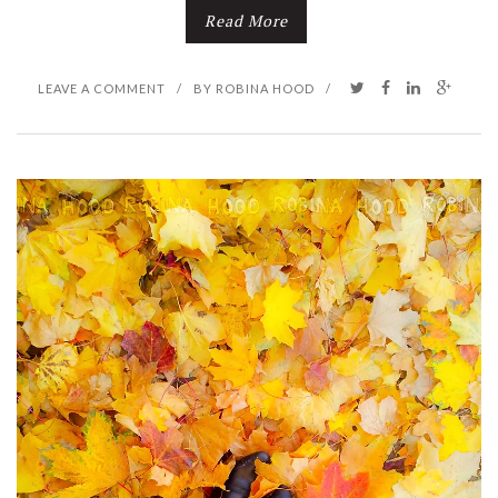
Read More
LEAVE A COMMENT
/
BY
ROBINA HOOD
/