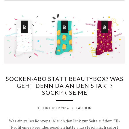
T
I
A
E
M
M
V
T
A
E
E
Z
R
S
O
B
T
N
E
SOCKEN-ABO STATT BEAUTYBOX? WAS
P
R
GEHT DENN DA AN DEN START?
SOCKPRISE.ME
R
G
E
E
18. OKTOBER 2016
/
FASHION
I
N
Was ein geiles Konzept! Als ich den Link zur Seite auf dem FB-
Profil eines Freundes gesehen hatte, musste ich mich sofort
S
–