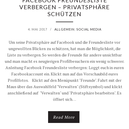
FACEBOOK FREUNDESLISTE
VERBERGEN – PRIVATSPHÄRE
C
SCHÜTZEN
!
4. MAI 2017
/
ALLGEMEIN
,
SOCIAL MEDIA
Z
Um seine Privatsphäre auf Facebook und die Freundesliste vor
A
ungewollten Blicken zu schützen, hat man die Möglichkeit, die
Liste zu verbergen. So werden die Freunde für andere unsichtbar
U
und man macht es neugierigen Profilbesuchern ein wenig schwerer.
Anleitung Facebook Freundesliste verbergen: Loggt euch in euren
B
Facebookaccount ein. Klickt nun auf das Vorschaubild eures
E
Profilfotos. Klickt auf den Menüpunkt "Freunde". Fahrt mit der
Maus über das Auswahlfeld "Verwalten" (Stiftsymbol) und klickt
R
anschließend auf "Verwalten" und "Privatsphäre bearbeiten". Es
öffnet sich…
S
C
Read More
H