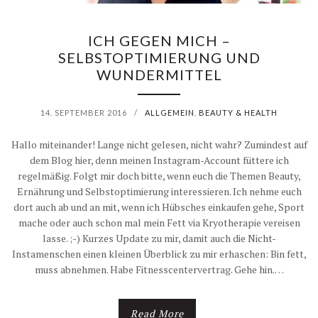
N
W
2
ICH GEGEN MICH –
A
SELBSTOPTIMIERUNG UND
0
WUNDERMITTEL
N
P
D
14. SEPTEMBER 2016
/
ALLGEMEIN
,
BEAUTY & HEALTH
R
A
Hallo miteinander! Lange nicht gelesen, nicht wahr? Zumindest auf
O
dem Blog hier, denn meinen Instagram-Account füttere ich
?
regelmäßig. Folgt mir doch bitte, wenn euch die Themen Beauty,
Z
Ernährung und Selbstoptimierung interessieren. Ich nehme euch
dort auch ab und an mit, wenn ich Hübsches einkaufen gehe, Sport
E
mache oder auch schon mal mein Fett via Kryotherapie vereisen
N
lasse. ;-) Kurzes Update zu mir, damit auch die Nicht-
Instamenschen einen kleinen Überblick zu mir erhaschen: Bin fett,
T
muss abnehmen. Habe Fitnesscentervertrag. Gehe hin.…
R
Read More