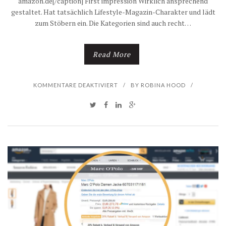
amazon.de[/caption] First impression Wirklich ansprechend
E
gestaltet. Hat tatsächlich Lifestyle-Magazin-Charakter und lädt
zum Stöbern ein. Die Kategorien sind auch recht…
E
P
Read More
A
F
KOMMENTARE DEAKTIVIERT
/
BY
ROBINA HOOD
/
A
Ü
D
R
D
W
-
I
O
R
N
D
A