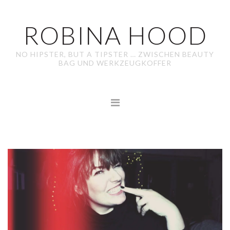
ROBINA HOOD
NO HIPSTER, BUT A TIPSTER … ZWISCHEN BEAUTY
BAG UND WERKZEUGKOFFER