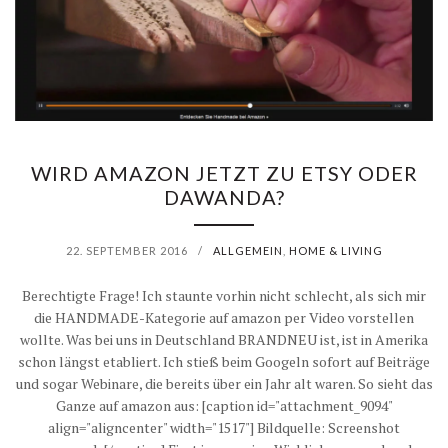
…
E
B
S
E
C
S
H
WIRD AMAZON JETZT ZU ETSY ODER
S
Ü
DAWANDA?
E
T
22. SEPTEMBER 2016
/
ALLGEMEIN
,
HOME & LIVING
R
Z
Berechtigte Frage! Ich staunte vorhin nicht schlecht, als sich mir
M
E
die HANDMADE-Kategorie auf amazon per Video vorstellen
wollte. Was bei uns in Deutschland BRANDNEU ist, ist in Amerika
I
N
schon längst etabliert. Ich stieß beim Googeln sofort auf Beiträge
und sogar Webinare, die bereits über ein Jahr alt waren. So sieht das
T
Ganze auf amazon aus: [caption id="attachment_9094"
K
align="aligncenter" width="1517"] Bildquelle: Screenshot