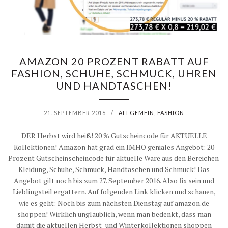
M
A
AMAZON 20 PROZENT RABATT AUF
Z
FASHION, SCHUHE, SCHMUCK, UHREN
O
UND HANDTASCHEN!
N
21. SEPTEMBER 2016
/
ALLGEMEIN
,
FASHION
J
DER Herbst wird heiß! 20 % Gutscheincode für AKTUELLE
E
Kollektionen! Amazon hat grad ein IMHO geniales Angebot: 20
Prozent Gutscheinscheincode für aktuelle Ware aus den Bereichen
T
Kleidung, Schuhe, Schmuck, Handtaschen und Schmuck! Das
Angebot gilt noch bis zum 27. September 2016. Also fix sein und
Z
Lieblingsteil ergattern. Auf folgenden Link klicken und schauen,
wie es geht: Noch bis zum nächsten Dienstag auf amazon.de
T
shoppen! Wirklich unglaublich, wenn man bedenkt, dass man
damit die aktuellen Herbst- und Winterkollektionen shoppen
Z