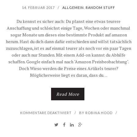
F
U
14. FEBRUAR 2017
/
ALLGEMEIN
,
RANDOM STUFF
R
T
Du kennst es sicher auch: Du planst eine etwas teurere
Anschaffung und schleichst einige Tage, Wochen oder manchmal
E
Z
sogar Monate um dieses eine bestimmte Produkt auf amazon
U
herum. Hast du dich dann dafür entschieden und willst tatsächlich
R
zuzuschlagen, ist es auf einmal teurer als noch vor ein paar Tagen
N
oder auch nur Stunden. Mit einem Add-on kannst du Abhilfe
A
schaffen. Google einfach mal nach "Amazon Preisbeobachtung".
D
D
Doch Wieso werden die Preise eines Artikels teurer?
Möglicherweise liegt es daran, dass du…
E
I
S
E
Read More
L
R
F
KOMMENTARE DEAKTIVIERT
/
BY
ROBINA HOOD
/
I
E
Ü
S
R
R