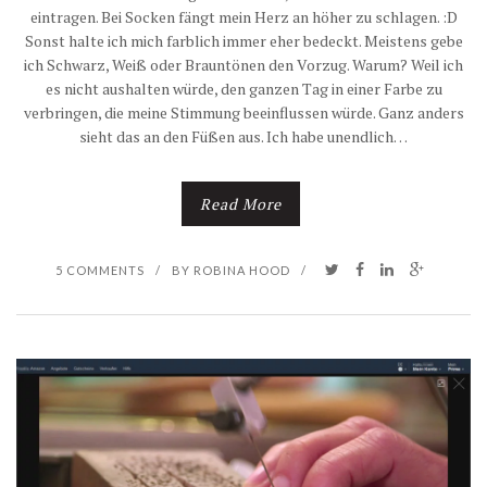
eintragen. Bei Socken fängt mein Herz an höher zu schlagen. :D
B
Sonst halte ich mich farblich immer eher bedeckt. Meistens gebe
P
ich Schwarz, Weiß oder Brauntönen den Vorzug. Warum? Weil ich
E
R
es nicht aushalten würde, den ganzen Tag in einer Farbe zu
verbringen, die meine Stimmung beeinflussen würde. Ganz anders
O
I
sieht das an den Füßen aus. Ich habe unendlich…
B
V
Read More
A
A
C
T
5 COMMENTS
/
BY
ROBINA HOOD
/
H
S
T
P
U
H
N
Ä
G
R