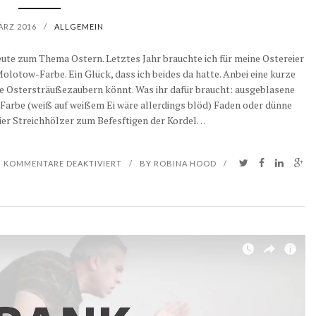
ÄRZ 2016
/
ALLGEMEIN
Heute zum Thema Ostern. Letztes Jahr brauchte ich für meine Ostereier
lotow-Farbe. Ein Glück, dass ich beides da hatte. Anbei eine kurze
ure Ostersträußezaubern könnt. Was ihr dafür braucht: ausgeblasene
Farbe (weiß auf weißem Ei wäre allerdings blöd) Faden oder dünne
er Streichhölzer zum Befesftigen der Kordel…
F
KOMMENTARE DEAKTIVIERT
/
BY
ROBINA HOOD
/
Ü
R
D
I
Y