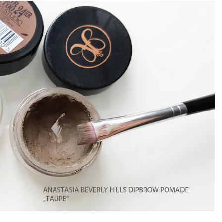
U
T
E
S
B
Z
L
C
E
U
B
H
R
E
S
L
S
T
T
U
C
S
O
S
H
Y
P
S
W
O
T
M
A
D
I
I
M
E
M
T
M
R
I
K
A
D
E
A
K
A
R
B
A
W
U
E
S
A
N
L
C
N
G
S
H
D
U
A
M
A
N
L
U
?
D
A
T
W
T
Z
U
D
R
N
U