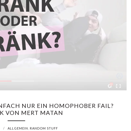
F
Ü
R
O
S
T
E
R
N
NFACH NUR EIN HOMOPHOBER FAIL?
K VON MERT MATAN
M
I
6
/
ALLGEMEIN
,
RANDOM STUFF