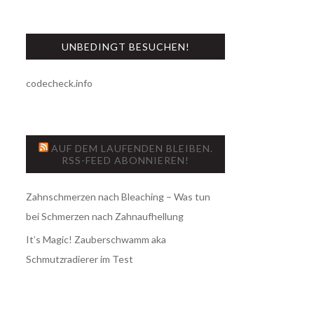
UNBEDINGT BESUCHEN!
codecheck.info
AUF DEM LAUFENDEN BLEIBEN.
RSS-FEED ABONNIEREN!
Zahnschmerzen nach Bleaching – Was tun
bei Schmerzen nach Zahnaufhellung
It’s Magic! Zauberschwamm aka
Schmutzradierer im Test