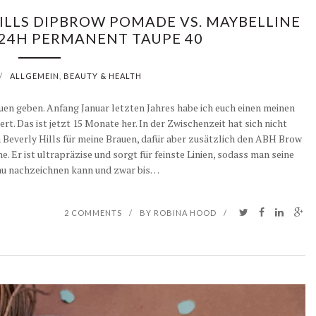
A
D
R
D
ILLS DIPBROW POMADE VS. MAYBELLINE
E
C
I
R
24H PERMANENT TAUPE 40
H
E
M
D
R
I
I
E
/
ALLGEMEIN
,
BEAUTY & HEALTH
T
E
R
T
S
I
E
en geben. Anfang Januar letzten Jahres habe ich euch einen meinen
E
M
L
N
. Das ist jetzt 15 Monate her. In der Zwischenzeit hat sich nicht
T
E
 Beverly Hills für meine Brauen, dafür aber zusätzlich den ABH Brow
E
I
e. Er ist ultrapräzise und sorgt für feinste Linien, sodass man seine
S
N
u nachzeichnen kann und zwar bis…
T
F
A
C
2 COMMENTS
/
BY
ROBINA HOOD
/
H
E
N
T
R
I
C