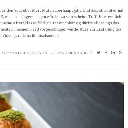
T
ss es den YouTuber Mert Matan überhaupt gibt. Und das, obwohl er mit
 wie es die Jugend sagen würde - zu sein scheint. Trifft letztendlich
M
meine Altersklasse. Völlig altersunabhängig dürfte allerdings das
O
r heute in meinem Feed vorgeschlagen wurde: Kurz zur Erklärung des
as Video gerade nicht anschauen…
L
O
F
KOMMENTARE DEAKTIVIERT
/
BY
ROBINA HOOD
/
T
Ü
O
R
W
S
&
C
W
H
A
W