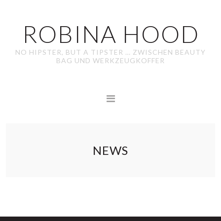
ROBINA HOOD
NO HIPSTER, BUT A TIPSTER … ZWISCHEN BEAUTY
BAG UND WERKZEUGKOFFER
NEWS