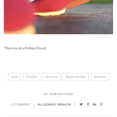
Theresa aka Robina Hood
atom
Dresden
muroexe
Sneakerhelden
Sneakers
BY:
ROBINA HOOD
1 COMMENT
/
ALLGEMEIN
,
FASHION
/