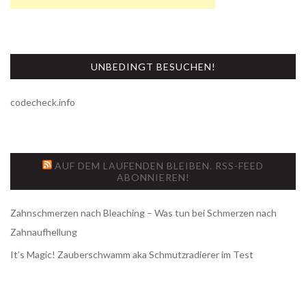
UNBEDINGT BESUCHEN!
codecheck.info
AUF DEM LAUFENDEN BLEIBEN. RSS-FEED
ABONNIEREN!
Zahnschmerzen nach Bleaching – Was tun bei Schmerzen nach
Zahnaufhellung
It’s Magic! Zauberschwamm aka Schmutzradierer im Test