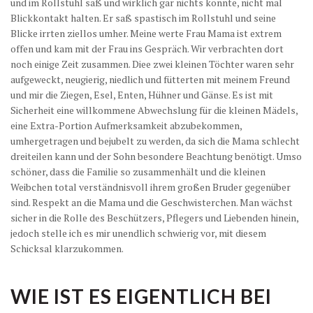
und im Rollstuhl saß und wirklich gar nichts konnte, nicht mal
Blickkontakt halten. Er saß spastisch im Rollstuhl und seine
Blicke irrten ziellos umher. Meine werte Frau Mama ist extrem
offen und kam mit der Frau ins Gespräch. Wir verbrachten dort
noch einige Zeit zusammen. Diee zwei kleinen Töchter waren sehr
aufgeweckt, neugierig, niedlich und fütterten mit meinem Freund
und mir die Ziegen, Esel, Enten, Hühner und Gänse. Es ist mit
Sicherheit eine willkommene Abwechslung für die kleinen Mädels,
eine Extra-Portion Aufmerksamkeit abzubekommen,
umhergetragen und bejubelt zu werden, da sich die Mama schlecht
dreiteilen kann und der Sohn besondere Beachtung benötigt. Umso
schöner, dass die Familie so zusammenhält und die kleinen
Weibchen total verständnisvoll ihrem großen Bruder gegenüber
sind. Respekt an die Mama und die Geschwisterchen. Man wächst
sicher in die Rolle des Beschützers, Pflegers und Liebenden hinein,
jedoch stelle ich es mir unendlich schwierig vor, mit diesem
Schicksal klarzukommen.
WIE IST ES EIGENTLICH BEI