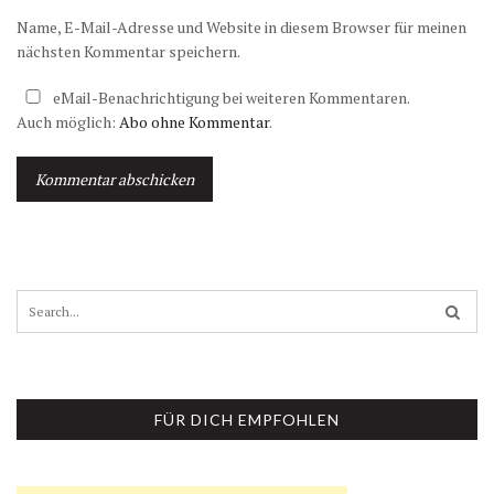
Name, E-Mail-Adresse und Website in diesem Browser für meinen
nächsten Kommentar speichern.
eMail-Benachrichtigung bei weiteren Kommentaren.
Auch möglich:
Abo ohne Kommentar
.
A
l
t
S
e
e
r
a
n
r
a
c
t
h
i
FÜR DICH EMPFOHLEN
f
v
o
e
r
:
: