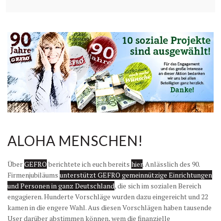
ALOHA MENSCHEN!
Über
GEFRO
berichtete ich euch bereits
hier
. Anlässlich des 90.
Firmenjubiläums
unterstützt GEFRO gemeinnützige Einrichtungen
und Personen in ganz Deutschland
, die sich im sozialen Bereich
engagieren. Hunderte Vorschläge wurden dazu eingereicht und 22
kamen in die engere Wahl. Aus diesen Vorschlägen haben tausende
User darüber abstimmen können, wem die finanzielle