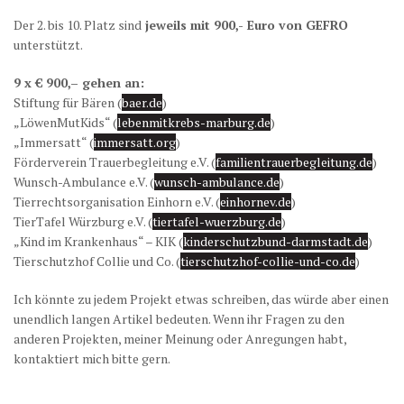
Der 2. bis 10. Platz sind
jeweils mit 900,- Euro von GEFRO
unterstützt.
9 x € 900,– gehen an:
Stiftung für Bären (
baer.de
)
„LöwenMutKids“ (
lebenmitkrebs-marburg.de
)
„Immersatt“ (
immersatt.org
)
Förderverein Trauerbegleitung e.V. (
familientrauerbegleitung.de
)
Wunsch-Ambulance e.V. (
wunsch-ambulance.de
)
Tierrechtsorganisation Einhorn e.V. (
einhornev.de
)
TierTafel Würzburg e.V. (
tiertafel-wuerzburg.de
)
„Kind im Krankenhaus“ – KIK (
kinderschutzbund-darmstadt.de
)
Tierschutzhof Collie und Co. (
tierschutzhof-collie-und-co.de
)
Ich könnte zu jedem Projekt etwas schreiben, das würde aber einen
unendlich langen Artikel bedeuten. Wenn ihr Fragen zu den
anderen Projekten, meiner Meinung oder Anregungen habt,
kontaktiert mich bitte gern.