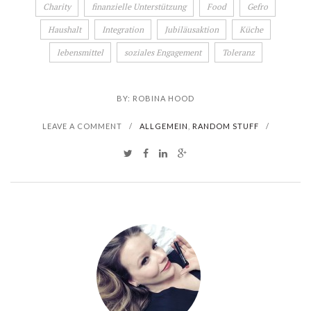
Charity
finanzielle Unterstützung
Food
Gefro
Haushalt
Integration
Jubiläusaktion
Küche
lebensmittel
soziales Engagement
Toleranz
BY:
ROBINA HOOD
LEAVE A COMMENT
/
ALLGEMEIN
,
RANDOM STUFF
/