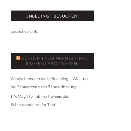
UNBEDINGT BESUCHEN!
codecheck.info
AUF DEM LAUFENDEN BLEIBEN.
RSS-FEED ABONNIEREN!
Zahnschmerzen nach Bleaching – Was tun
bei Schmerzen nach Zahnaufhellung
It’s Magic! Zauberschwamm aka
Schmutzradierer im Test