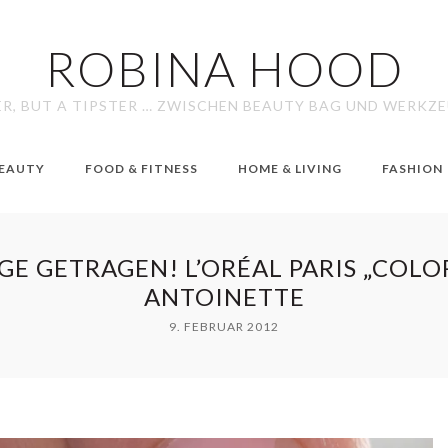
ROBINA HOOD
ER, BUT A TIPSTER … ZWISCHEN BEAUTY BAG UND WERKZ
EAUTY
FOOD & FITNESS
HOME & LIVING
FASHION
GE GETRAGEN! L’ORÉAL PARIS „COLO
ANTOINETTE
9. FEBRUAR 2012