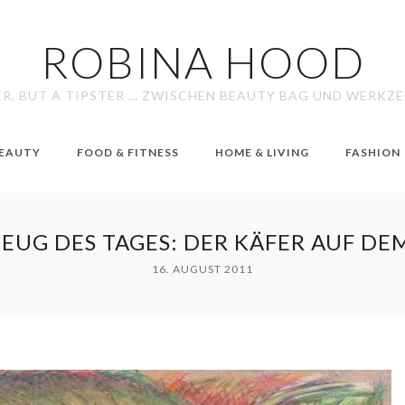
ROBINA HOOD
ER, BUT A TIPSTER … ZWISCHEN BEAUTY BAG UND WERKZ
EAUTY
FOOD & FITNESS
HOME & LIVING
FASHION
EUG DES TAGES: DER KÄFER AUF DE
16. AUGUST 2011