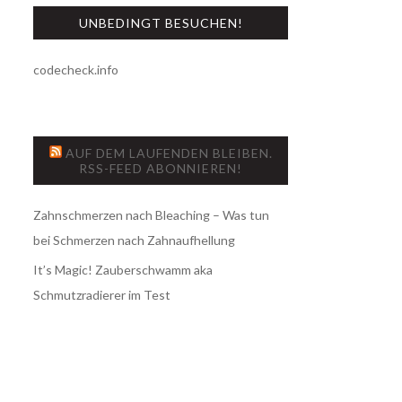
UNBEDINGT BESUCHEN!
codecheck.info
AUF DEM LAUFENDEN BLEIBEN.
RSS-FEED ABONNIEREN!
Zahnschmerzen nach Bleaching – Was tun
bei Schmerzen nach Zahnaufhellung
It’s Magic! Zauberschwamm aka
Schmutzradierer im Test