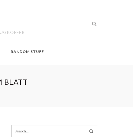
EUGKOFFER
RANDOM STUFF
M BLATT
S
e