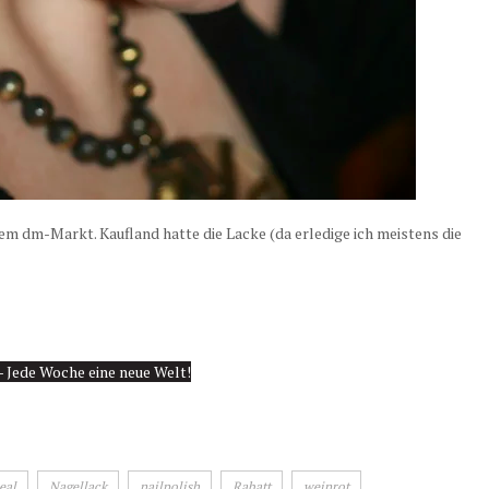
urem dm-Markt. Kaufland hatte die Lacke (da erledige ich meistens die
eal
Nagellack
nailpolish
Rabatt
weinrot