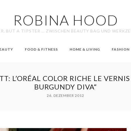
ROBINA HOOD
ER, BUT A TIPSTER … ZWISCHEN BEAUTY BAG UND WERKZ
EAUTY
FOOD & FITNESS
HOME & LIVING
FASHION
TT: L’ORÉAL COLOR RICHE LE VERNIS
BURGUNDY DIVA“
26. DEZEMBER 2012