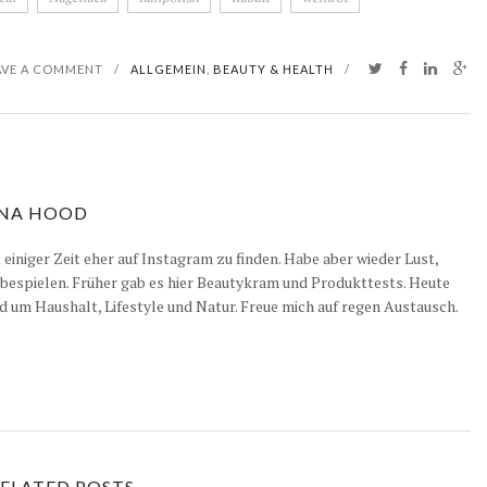
AVE A COMMENT
/
ALLGEMEIN
,
BEAUTY & HEALTH
/
NA HOOD
it einiger Zeit eher auf Instagram zu finden. Habe aber wieder Lust,
 bespielen. Früher gab es hier Beautykram und Produkttests. Heute
d um Haushalt, Lifestyle und Natur. Freue mich auf regen Austausch.
ELATED POSTS