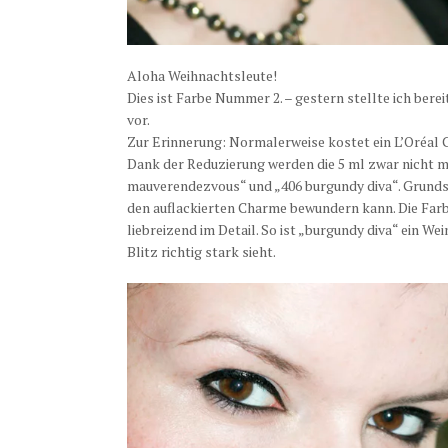
Aloha Weihnachtsleute!
Dies ist Farbe Nummer 2. – gestern stellte ich berei
vor.
Zur Erinnerung: Normalerweise kostet ein L’Oréal C
Dank der Reduzierung werden die 5 ml zwar nicht meh
mauverendezvous“ und „406 burgundy diva“. Grundsä
den auflackierten Charme bewundern kann. Die Far
liebreizend im Detail. So ist „burgundy diva“ ein W
Blitz richtig stark sieht.