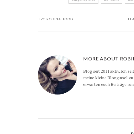
BY:
ROBINA HOOD
LE
MORE ABOUT
ROBI
Blog seit 2011 aktiv. Ich se
meine kleine Blonginsel zu
erwarten euch Beiträge run
R