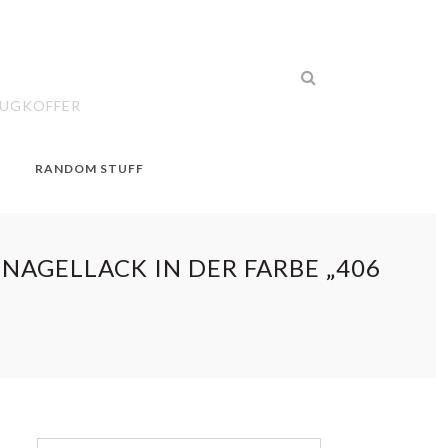
EUGKOFFER
RANDOM STUFF
 NAGELLACK IN DER FARBE „406
S