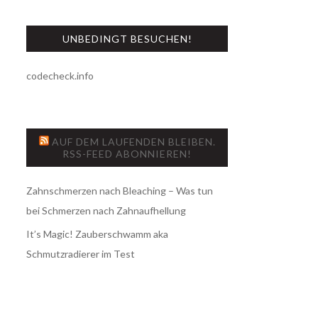
UNBEDINGT BESUCHEN!
codecheck.info
AUF DEM LAUFENDEN BLEIBEN.
RSS-FEED ABONNIEREN!
Zahnschmerzen nach Bleaching – Was tun
bei Schmerzen nach Zahnaufhellung
It’s Magic! Zauberschwamm aka
Schmutzradierer im Test