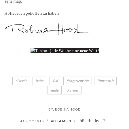
sehr mag.
Hoffe, euch geholfen zu haben.
alverde
beige
DM
drogeriemarkt
lippenstift
nude
Review
BY:
ROBINA HOOD
4 COMMENTS
/
ALLGEMEIN
/