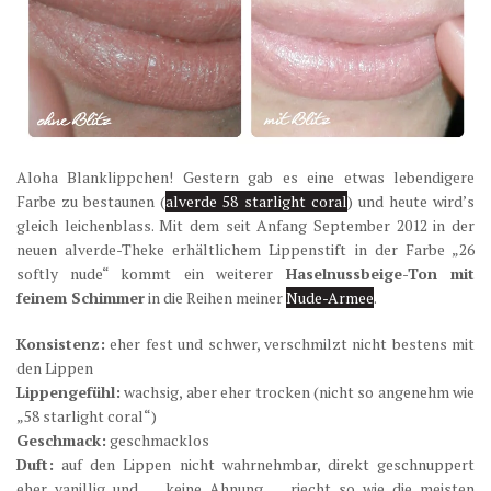
Aloha Blanklippchen! Gestern gab es eine etwas lebendigere
Farbe zu bestaunen (
alverde 58 starlight coral
) und heute wird’s
gleich leichenblass. Mit dem seit Anfang September 2012 in der
neuen alverde-Theke erhältlichem Lippenstift in der Farbe „26
softly nude“ kommt ein weiterer
Haselnussbeige-Ton mit
feinem Schimmer
in die Reihen meiner
Nude-Armee
.
Konsistenz:
eher fest und schwer, verschmilzt nicht bestens mit
den Lippen
Lippengefühl:
wachsig, aber eher trocken (nicht so angenehm wie
„58 starlight coral“)
Geschmack:
geschmacklos
Duft:
auf den Lippen nicht wahrnehmbar, direkt geschnuppert
eher vanillig und … keine Ahnung … riecht so wie die meisten