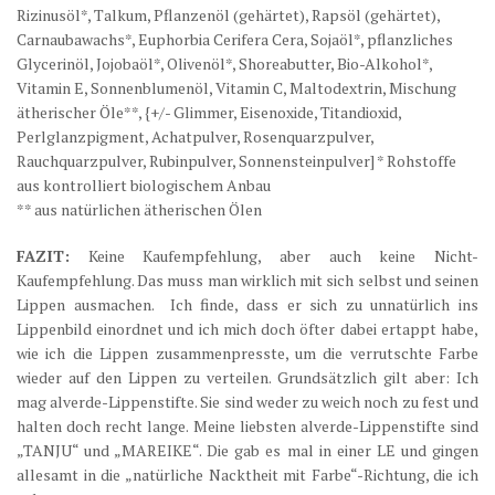
Rizinusöl*, Talkum, Pflanzenöl (gehärtet), Rapsöl (gehärtet),
Carnaubawachs*, Euphorbia Cerifera Cera, Sojaöl*, pflanzliches
Glycerinöl, Jojobaöl*, Olivenöl*, Shoreabutter, Bio-Alkohol*,
Vitamin E, Sonnenblumenöl, Vitamin C, Maltodextrin, Mischung
ätherischer Öle**, {+/- Glimmer, Eisenoxide, Titandioxid,
Perlglanzpigment, Achatpulver, Rosenquarzpulver,
Rauchquarzpulver, Rubinpulver, Sonnensteinpulver] * Rohstoffe
aus kontrolliert biologischem Anbau
** aus natürlichen ätherischen Ölen
FAZIT:
Keine Kaufempfehlung, aber auch keine Nicht-
Kaufempfehlung. Das muss man wirklich mit sich selbst und seinen
Lippen ausmachen. Ich finde, dass er sich zu unnatürlich ins
Lippenbild einordnet und ich mich doch öfter dabei ertappt habe,
wie ich die Lippen zusammenpresste, um die verrutschte Farbe
wieder auf den Lippen zu verteilen. Grundsätzlich gilt aber: Ich
mag alverde-Lippenstifte. Sie sind weder zu weich noch zu fest und
halten doch recht lange. Meine liebsten alverde-Lippenstifte sind
„TANJU“ und „MAREIKE“. Die gab es mal in einer LE und gingen
allesamt in die „natürliche Nacktheit mit Farbe“-Richtung, die ich