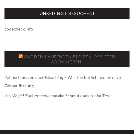
UNBEDINGT BESUCHEN!
codecheck.info
AUF DEM LAUFENDEN BLEIBEN. RSS-FEED
ABONNIEREN!
Zahnschmerzen nach Bleaching – Was tun bei Schmerzen nach
Zahnaufhellung
It’s Magic! Zauberschwamm aka Schmutzradierer im Test