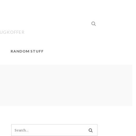
EUGKOFFER
RANDOM STUFF
S
e