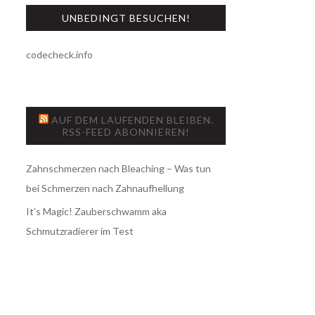
UNBEDINGT BESUCHEN!
codecheck.info
AUF DEM LAUFENDEN BLEIBEN.
RSS-FEED ABONNIEREN!
Zahnschmerzen nach Bleaching – Was tun
bei Schmerzen nach Zahnaufhellung
It’s Magic! Zauberschwamm aka
Schmutzradierer im Test