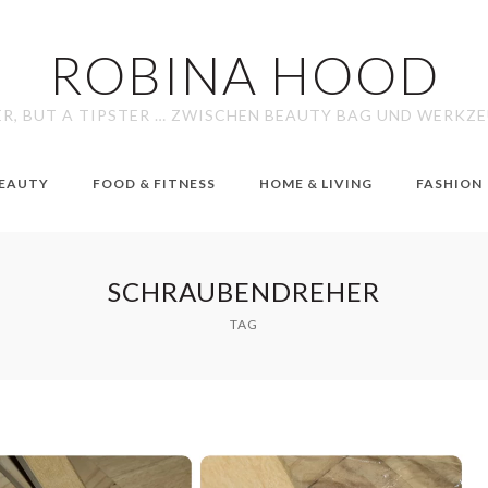
ROBINA HOOD
ER, BUT A TIPSTER … ZWISCHEN BEAUTY BAG UND WERKZ
EAUTY
FOOD & FITNESS
HOME & LIVING
FASHION
SCHRAUBENDREHER
TAG