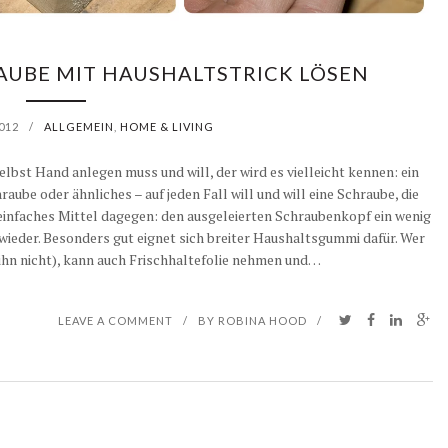
AUBE MIT HAUSHALTSTRICK LÖSEN
012
/
ALLGEMEIN
,
HOME & LIVING
lbst Hand anlegen muss und will, der wird es vielleicht kennen: ein
ube oder ähnliches – auf jeden Fall will und will eine Schraube, die
 einfaches Mittel dagegen: den ausgeleierten Schraubenkopf ein wenig
wieder. Besonders gut eignet sich breiter Haushaltsgummi dafür. Wer
 ihn nicht), kann auch Frischhaltefolie nehmen und…
LEAVE A COMMENT
/
BY
ROBINA HOOD
/