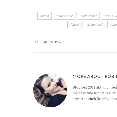
baden
badewanne
badewasser
Beauty &
Pflege
schaumbad
scho
BY:
ROBINA HOOD
MORE ABOUT
ROBI
Blog seit 2011 aktiv. Ich se
meine kleine Blonginsel zu
erwarten euch Beiträge run