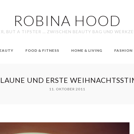
ROBINA HOOD
ER, BUT A TIPSTER … ZWISCHEN BEAUTY BAG UND WERKZ
EAUTY
FOOD & FITNESS
HOME & LIVING
FASHION
TLAUNE UND ERSTE WEIHNACHTSST
11. OKTOBER 2011