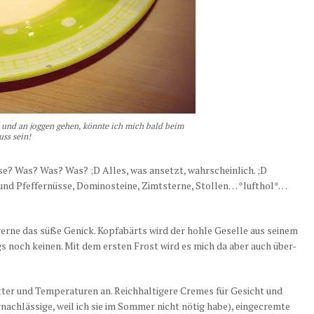
b und an joggen gehen, könnte ich mich bald beim
uss sein!
? Was? Was? Was? ;D Alles, was ansetzt, wahrscheinlich. ;D
 und Pfeffernüsse, Dominosteine, Zimtsterne, Stollen… *lufthol*…
ne das süße Genick. Kopfabärts wird der hohle Geselle aus seinem
gs noch keinen. Mit dem ersten Frost wird es mich da aber auch über-
ter und Temperaturen an. Reichhaltigere Cremes für Gesicht und
nachlässige, weil ich sie im Sommer nicht nötig habe), eingecremte