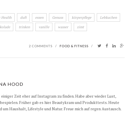
 Health
duft
essen
Genuss
körperpflege
Lebkuchen
kolade
trinken
vanille
wasser
zimt
2 COMMENTS
/
FOOD & FITNESS
/
NA HOOD
it einiger Zeit eher auf Instagram zu finden. Habe aber wieder Lust,
 bespielen. Früher gab es hier Beautykram und Produkttests. Heute
d um Haushalt, Lifestyle und Natur. Freue mich auf regen Austausch.