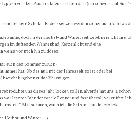
 Lippen vor dem Austrocknen erretten darf (ich schwöre auf Burt’s
er und leckere Schoko-Badeessenzen werden sicher auch bald wieder
adewanne, doch in der Herbst- und Winterzeit zelebriere ich hin und
rgen im duftenden Wannenbad, Kerzenlicht und eine
ein wenig vor mich hin zu dösen.
t ihr euch den Sommer zurück?
t immer hat. Ob das nun mit der Jahreszeit so ist oder bei
 Abwechslung bringt das Vergnügen.
geprodukte uns dieses Jahr locken sollen. alverde hat uns ja schon
war letztes Jahr der totale Renner und fast überall vergriffen. Ich
Bernstein“. Mal schauen, wann ich die Sets im Handel erblicke.
en Herbst und Winter! :-)