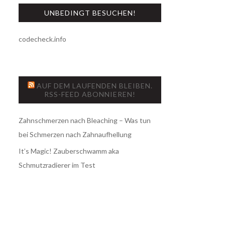
UNBEDINGT BESUCHEN!
codecheck.info
AUF DEM LAUFENDEN BLEIBEN.
RSS-FEED ABONNIEREN!
Zahnschmerzen nach Bleaching – Was tun
bei Schmerzen nach Zahnaufhellung
It’s Magic! Zauberschwamm aka
Schmutzradierer im Test