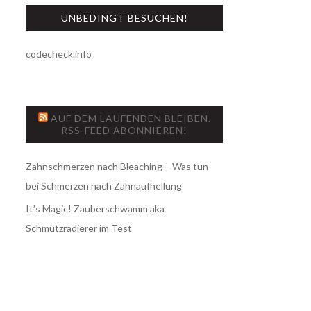
UNBEDINGT BESUCHEN!
codecheck.info
AUF DEM LAUFENDEN BLEIBEN.
RSS-FEED ABONNIEREN!
Zahnschmerzen nach Bleaching – Was tun
bei Schmerzen nach Zahnaufhellung
It’s Magic! Zauberschwamm aka
Schmutzradierer im Test