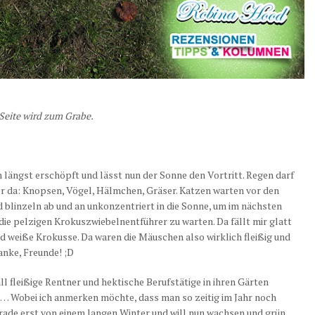
Seite
wird zum Grabe.
h längst erschöpft und lässt nun der Sonne den Vortritt. Regen darf
der da: Knopsen, Vögel, Hälmchen, Gräser. Katzen warten vor den
 blinzeln ab und an unkonzentriert in die Sonne, um im nächsten
ie pelzigen Krokuszwiebelnentführer zu warten. Da fällt mir glatt
nd weiße Krokusse. Da waren die Mäuschen also wirklich fleißig und
anke, Freunde! ;D
rall fleißige Rentner und hektische Berufstätige in ihren Gärten
n… Wobei ich anmerken möchte, dass man so zeitig im Jahr noch
erade erst von einem langen Winter und will nun wachsen und grün