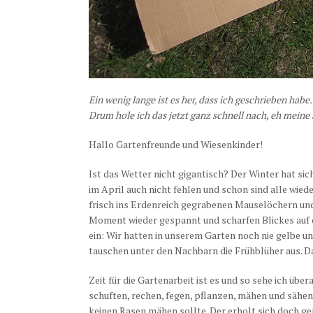
Ein wenig lange ist es her, dass ich geschrieben habe.
Drum hole ich das jetzt ganz schnell nach, eh meine 
Hallo Gartenfreunde und Wiesenkinder!
Ist das Wetter nicht gigantisch? Der Winter hat sic
im April auch nicht fehlen und schon sind alle wie
frisch ins Erdenreich gegrabenen Mauselöchern und
Moment wieder gespannt und scharfen Blickes auf d
ein: Wir hatten in unserem Garten noch nie gelbe u
tauschen unter den Nachbarn die Frühblüher aus. D
Zeit für die Gartenarbeit ist es und so sehe ich übe
schuften, rechen, fegen, pflanzen, mähen und sähe
keinen Rasen mähen sollte. Der erholt sich doch g