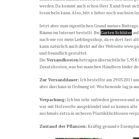
werden. Da kommt auch schon Herr X und freut sich
lossicheln kann. Also, bitt
e lieber noch wachsen las
Jetzt aber zum eigentlichen Grund meines Beitrags
Bäume im Internet bestellt. Bei
Garten Schlüter
au
nach wie vor mein Lieblingsshop, da es dort fast all
kann natürlich auch direkt auf der Webseite www.gar
und freundlich gestaltet.
Die
Versandkosten
betragen übersichtliche 5,95 €
Zusatzkosten, was bei manchen Händlern leider der 
Zur Versanddauer:
Ich bestellte am 29.03.2011 un
aber durchaus in Ordnung ist. Wochenende lag ja a
Verpackung:
Ich bin sehr zufrieden gewesen und z
war mit Holzwolle ausgekleidet und so kamen alle 
nochmals extra in sicheren Plastikklickboxen verpac
Zustand der Pflanzen:
Kräftig gesund
e Exemplar