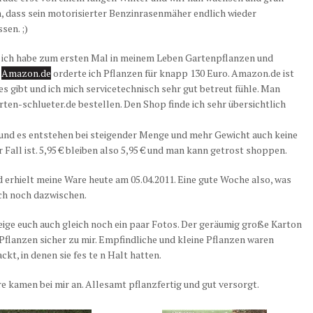
, dass sein motorisierter Benzinrasenmäher endlich wieder
sen. ;)
. ich habe zum ersten Mal in meinem Leben Gartenpflanzen und
f
Amazon.de
orderte ich Pflanzen für knapp 130 Euro. Amazon.de ist
es gibt und ich mich servicetechnisch sehr gut betreut fühle. Man
ten-schlueter.de bestellen. Den Shop finde ich sehr übersichtlich
 und es entstehen bei steigender Menge und mehr Gewicht auch keine
Fall ist. 5,95 € bleiben also 5,95 € und man kann getrost shoppen.
d erhielt meine Ware heute am 05.04.2011. Eine gute Woche also, was
uch noch dazwischen.
eige euch auch gleich noch ein paar Fotos. Der geräumig große Karton
Pflanzen sicher zu mir. Empfindliche und kleine Pflanzen waren
kt, in denen sie fes
te
n Halt hatten.
e kamen bei mir an. Allesamt pflanzfertig und gut versorgt.