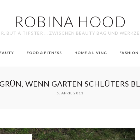
ROBINA HOOD
ER, BUT A TIPSTER … ZWISCHEN BEAUTY BAG UND WERKZ
EAUTY
FOOD & FITNESS
HOME & LIVING
FASHION
 GRÜN, WENN GARTEN SCHLÜTERS B
5. APRIL 2011