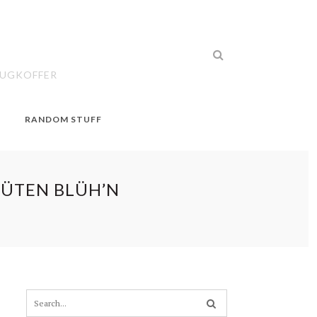
EUGKOFFER
RANDOM STUFF
LÜTEN BLÜH’N
S
e