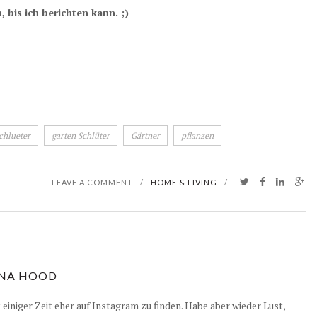
 bis ich berichten kann. ;)
chlueter
garten Schlüter
Gärtner
pflanzen
LEAVE A COMMENT
/
HOME & LIVING
/
NA HOOD
it einiger Zeit eher auf Instagram zu finden. Habe aber wieder Lust,