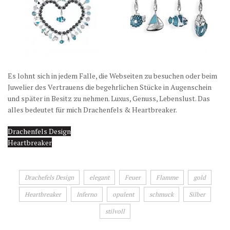
Es lohnt sich in jedem Falle, die Webseiten zu besuchen oder beim
Juwelier des Vertrauens die begehrlichen Stücke in Augenschein
und später in Besitz zu nehmen. Luxus, Genuss, Lebenslust. Das
alles bedeutet für mich Drachenfels & Heartbreaker.
Drachenfels Design
Heartbreaker
Drachefels Design
elegant
Feuer
Flamme
gold
Heartbreaker
Inferno
opulent
schmuck
Silber
stilvoll