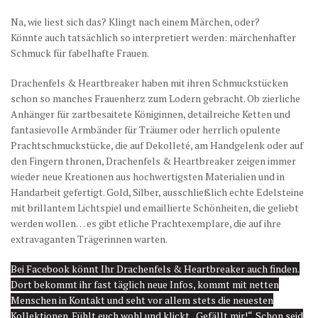
Na, wie liest sich das? Klingt nach einem Märchen, oder?
Könnte auch tatsächlich so interpretiert werden: märchenhafter
Schmuck für fabelhafte Frauen.
Drachenfels & Heartbreaker haben mit ihren Schmuckstücken
schon so manches Frauenherz zum Lodern gebracht. Ob zierliche
Anhänger für zartbesaitete Königinnen, detailreiche Ketten und
fantasievolle Armbänder für Träumer oder herrlich opulente
Prachtschmuckstücke, die auf Dekolleté, am Handgelenk oder auf
den Fingern thronen, Drachenfels & Heartbreaker zeigen immer
wieder neue Kreationen aus hochwertigsten Materialien und in
Handarbeit gefertigt. Gold, Silber, ausschließlich echte Edelsteine
mit brillantem Lichtspiel und emaillierte Schönheiten, die geliebt
werden wollen… es gibt etliche Prachtexemplare, die auf ihre
extravaganten Trägerinnen warten.
Bei Facebook könnt Ihr Drachenfels & Heartbreaker auch finden.
Dort bekommt ihr fast täglich neue Infos, kommt mit netten
Menschen in Kontakt und seht vor allem stets die neuesten
Kollektionen. Fühlt euch wohl und klickt „Gefällt mir!“. Schon seid