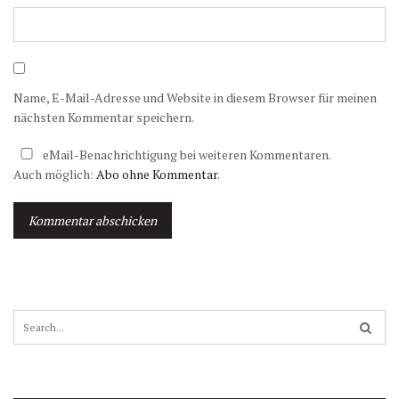
Name, E-Mail-Adresse und Website in diesem Browser für meinen
nächsten Kommentar speichern.
eMail-Benachrichtigung bei weiteren Kommentaren.
Auch möglich:
Abo ohne Kommentar
.
A
l
t
S
e
e
r
a
n
r
a
c
t