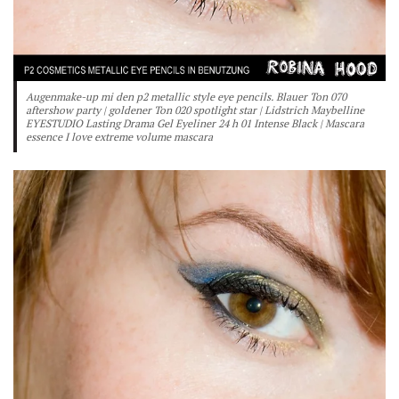
Augenmake-up mi den p2 metallic style eye pencils. Blauer Ton 070
aftershow party | goldener Ton 020 spotlight star | Lidstrich Maybelline
EYESTUDIO Lasting Drama Gel Eyeliner 24 h 01 Intense Black | Mascara
essence I love extreme volume mascara