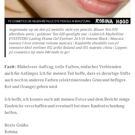
Augenmake-up mi den p2 metallic style eye pencils. Blauer Ton 070
aftershow party | goldener Ton 020 spotlight star | Lidstrich Maybelline
EYESTUDIO Lasting Drama Gel Eyeliner 24 h 01 Intense Black | Mascara
essence I love extreme volume mascara | Kajalstifte ebenfalls von p2
intensive khol eyeliner 032 artful finland und 031 majestic china | Lippen:
p2 cosmetics lip stain 040 nude to go!
Fazit:
Müheloser Auftrag, tolle Farben, einfaches Verblenden
auch für Anfänger. Ich für meinen Teil hoffe, dass es derartige Stifte
auch noch in anderen Farben (elektrisierendes Grün und heftiges
Rot und Orange) geben wird.
Ich hoffe, ich konnte euch mit meinen Fotos und dem Bericht einige
Eindrücke verschaffen und eventuell bei einer Kaufentscheidung
helfen.
Beste Grüße
Robina