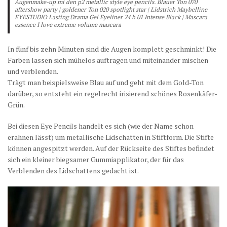
Augenmake-up mi den p2 metallic style eye pencils. Blauer Ton 070
aftershow party | goldener Ton 020 spotlight star | Lidstrich Maybelline
EYESTUDIO Lasting Drama Gel Eyeliner 24 h 01 Intense Black | Mascara
essence I love extreme volume mascara
In fünf bis zehn Minuten sind die Augen komplett geschminkt! Die
Farben lassen sich mühelos auftragen und miteinander mischen
und verblenden.
Trägt man beispielsweise Blau auf und geht mit dem Gold-Ton
darüber, so entsteht ein regelrecht irisierend schönes Rosenkäfer-
Grün.
Bei diesen Eye Pencils handelt es sich (wie der Name schon
erahnen lässt) um metallische Lidschatten in Stiftform. Die Stifte
können angespitzt werden. Auf der Rückseite des Stiftes befindet
sich ein kleiner biegsamer Gummiapplikator, der für das
Verblenden des Lidschattens gedacht ist.