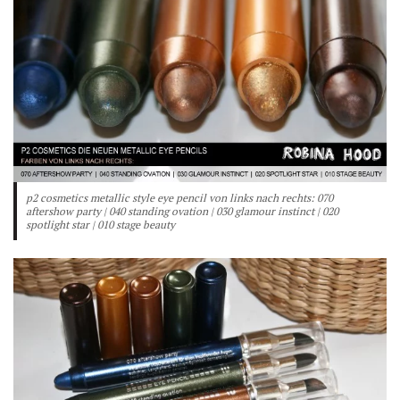
p2 cosmetics metallic style eye pencil von links nach rechts: 070
aftershow party | 040 standing ovation | 030 glamour instinct | 020
spotlight star | 010 stage beauty