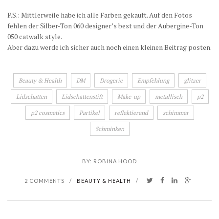
P.S.: Mittlerweile habe ich alle Farben gekauft. Auf den Fotos
fehlen der Silber-Ton 060 designer’s best und der Aubergine-Ton
050 catwalk style.
Aber dazu werde ich sicher auch noch einen kleinen Beitrag posten.
Beauty & Health
DM
Drogerie
Empfehlung
glitzer
Lidschatten
Lidschattenstift
Make-up
metallisch
p2
p2 cosmetics
Partikel
reflektierend
schimmer
Schminken
BY:
ROBINA HOOD
2 COMMENTS
/
BEAUTY & HEALTH
/