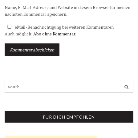
Name, E-Mail-Adresse und Website in diesem Browser für meinen
nächsten Kommentar speichern.
eMail-Benachrichtigung bei weiteren Kommentaren.
Auch möglich:
Abo ohne Kommentar
.
A
l
t
S
e
e
r
a
n
r
a
c
t
h
i
FÜR DICH EMPFOHLEN
f
v
o
e
r
:
: