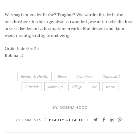
Was sagt ihr zu der Farbe? Tragbar? Wie würdet ihr die Farbe
beschreiben? Ich bin irgendwie verwundert, wie unterschiedlich sie
in verschiedenen Lichtsituationen wirkt. Mal dezent und dann
wieder richtig kräftig brombeerig.
Grübelnde Grüße
Robina ;D
Beauty & Health
Beere
brombeer
lippenstift
Lipstick
Make-up
Pflege
rot
warm
BY:
ROBINA HOOD
2 COMMENTS
/
BEAUTY & HEALTH
/