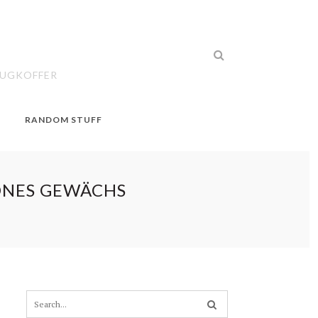
EUGKOFFER
RANDOM STUFF
ÖNES GEWÄCHS
S
e