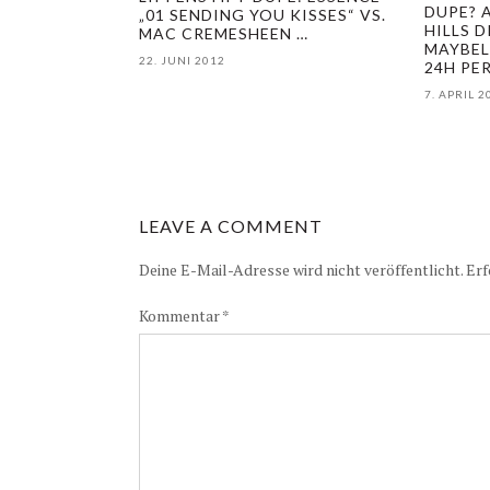
DUPE? 
„01 SENDING YOU KISSES“ VS.
HILLS 
MAC CREMESHEEN …
MAYBEL
22. JUNI 2012
24H PE
7. APRIL 2
LEAVE A COMMENT
Deine E-Mail-Adresse wird nicht veröffentlicht.
Erf
Kommentar
*