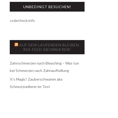
UNBEDINGT BESUCHEN!
codecheck.info
AUF DEM LAUFENDEN BLEIBEN.
RSS-FEED ABONNIEREN!
Zahnschmerzen nach Bleaching – Was tun
bei Schmerzen nach Zahnaufhellung
It’s Magic! Zauberschwamm aka
Schmutzradierer im Test