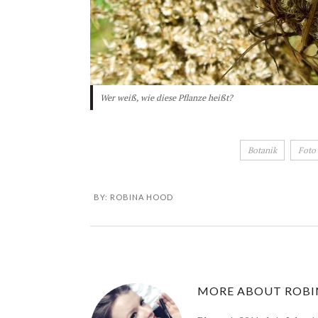
Wer weiß, wie diese Pflanze heißt?
Botanik
Foto
BY:
ROBINA HOOD
MORE ABOUT
ROBI