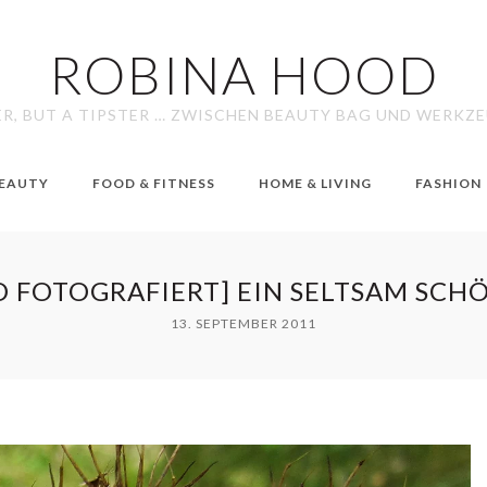
ROBINA HOOD
ER, BUT A TIPSTER … ZWISCHEN BEAUTY BAG UND WERKZ
EAUTY
FOOD & FITNESS
HOME & LIVING
FASHION
D FOTOGRAFIERT] EIN SELTSAM SCH
13. SEPTEMBER 2011