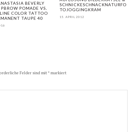
ANASTASIA BEVERLY
SCHNICKESCHNACKNATURFO
DIPBROW POMADE VS.
TOJOGGINGKRAM
LINE COLOR TATTOO
15. APRIL 2012
RMANENT TAUPE 40
016
orderliche Felder sind mit
*
markiert