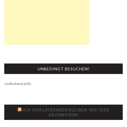
UNBEDINGT BESUCHEN!
codecheck.info
AUF DEM LAUFENDEN BLEIBEN. RSS-FEED
ABONNIEREN!