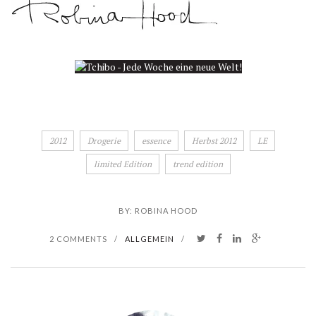
2012
Drogerie
essence
Herbst 2012
LE
limited Edition
trend edition
BY:
ROBINA HOOD
2 COMMENTS
/
ALLGEMEIN
/