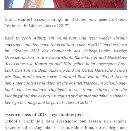
Aloha Hunter! Essence bringt im Oktober eine neue LE/Trend
Edition in die Läden: „class of 2013”
Back to cool! Adrett, ein wenig brav und jetzt wieder absolut
angesagt – mit der neuen trend edition „class of 2013“ feiert essence
im Oktober 2012 das Comeback des College-Looks. Lässige
Oversize-Jacken in two-colour-Optik, Karo-Muster und Must-Have
Accessoires wie Krawatten und Hüte geben beim angesagten Boy-
Look den Ton an. Beim Make-up sind im Herbst klassische Farben
wie Blau, Bordeauxrot sowie Grau und Rosé voll im Trend. Neben
den super coolen Produkten ist die Kosmetiktasche im School-Bag-
Look ein besonderes Highlight dieser trend edition, um die
Lieblingsprodukte easy zu verstauen und immer mit dabei zu haben.
Let`s go to college and be part of „class of 2013”!
essence class of 2013 – eyeshadow pen
School`s chick! Mit dem eyeshadow pen lassen sich schöne
Akzente auf die Augenlider setzen. Kühles Blau, zartes Beige und