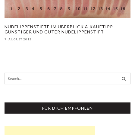
NUDELIPPENSTIFTE IM ÜBERBLICK & KAUFTIPP
GÜNSTIGER UND GUTER NUDELIPPENSTIFT
7. AUGUST 2012
S
e
a
r
c
h
FÜR DICH EMPFOHLEN
f
o
r
: