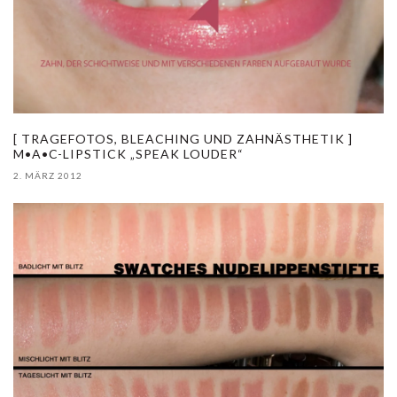
[ TRAGEFOTOS, BLEACHING UND ZAHNÄSTHETIK ]
M•A•C-LIPSTICK „SPEAK LOUDER“
2. MÄRZ 2012