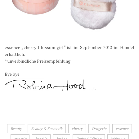
essence „cherry blossom girl“ ist im September 2012 im Handel
erhältlich.
* unverbindliche Preisempfehlung
Bye bye
Beauty
Beauty & Kosmetik
cherry
Drogerie
essence
günstig
koralle
lashes
limited Edition
Make-up