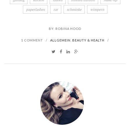
paperlashes
rar
schminke
wimpern
BY:
ROBINA HOOD
1 COMMENT
/
ALLGEMEIN
,
BEAUTY & HEALTH
/