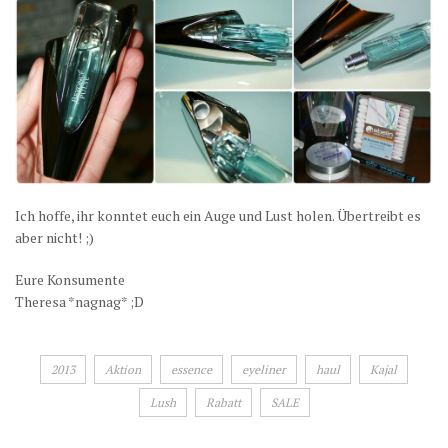
Ich hoffe, ihr konntet euch ein Auge und Lust holen. Übertreibt es
aber nicht! ;)
Eure Konsumente
Theresa *nagnag* ;D
2013
Aktion
essence
eyeliner
haul
Kajal
Lush
Rabatt
SALE