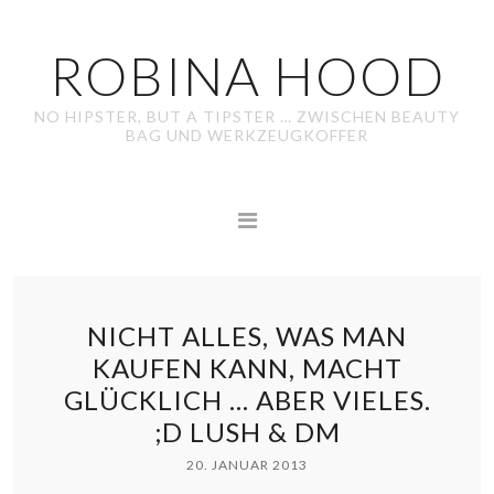
ROBINA HOOD
NO HIPSTER, BUT A TIPSTER … ZWISCHEN BEAUTY
BAG UND WERKZEUGKOFFER
NICHT ALLES, WAS MAN
KAUFEN KANN, MACHT
GLÜCKLICH … ABER VIELES.
;D LUSH & DM
20. JANUAR 2013