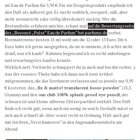
ml Eau de Parfum für 5,95 €. Für ein Drogerieprodukt empfinde ich
den Duft als äußerst gut. Er riecht weiblich, verspielt, süß, aber
nicht zermatscht oder völlig überdosiert zuckrig. Wer die
Bestandteile erfahren möchte, schaut mal
auf die Bewertungsseite
des „Beyoncé „Pulse“ Eau de Parfum“ bei parfumo.de
vorbei.
Normalerweise kosten 15 ml wohl um die 12 oder 13 Euro. Die 6
Euro habe ich gerne ausgegeben, da sie in meinem „Ich achte nicht
drauf, was ich kaufe“-Rahmen liegen und ich so recht unbefangen
und erwartungslos kaufen konnte.
Wirklich nett. Vielleicht schnuppert ihr ja auch mal bei dm vorbei. ;)
Aus der essence-Theke habe ich dann noch zwei Artikel
mitgenommen, die das Sortiment verlassen und so jeweils nur 0,95
€ kosteten: das „
fix & matte! translucent loose powder
“ (15,5
Gramm) und den s
un club 100% splash-proof eye pencil
, der
schwarz ist und kleine silberne Glitzerpartikel enthält. Den Stift
finde ich recht gut, wenn auch ein wenig zu weich. Deshalb nutzt er
sich auch schnell ab. Aber sonst recht in Ordnung. Hält auch gut
mit leichten „Verschmierern“ in den Augenaußenwinkeln am
Abend.