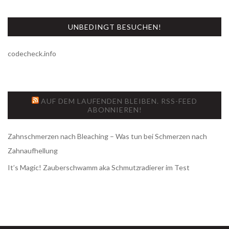
UNBEDINGT BESUCHEN!
codecheck.info
AUF DEM LAUFENDEN BLEIBEN. RSS-FEED
ABONNIEREN!
Zahnschmerzen nach Bleaching – Was tun bei Schmerzen nach
Zahnaufhellung
It’s Magic! Zauberschwamm aka Schmutzradierer im Test