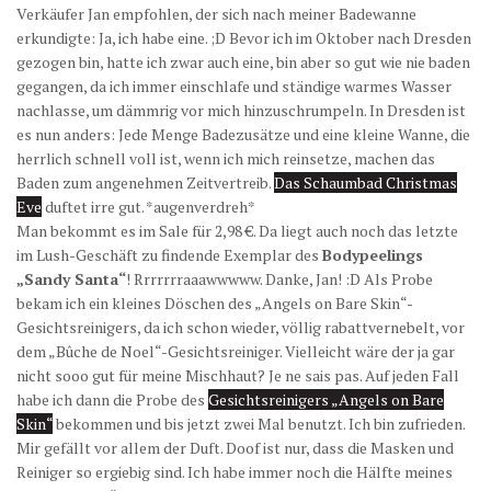
Verkäufer Jan empfohlen, der sich nach meiner Badewanne
erkundigte: Ja, ich habe eine. ;D Bevor ich im Oktober nach Dresden
gezogen bin, hatte ich zwar auch eine, bin aber so gut wie nie baden
gegangen, da ich immer einschlafe und ständige warmes Wasser
nachlasse, um dämmrig vor mich hinzuschrumpeln. In Dresden ist
es nun anders: Jede Menge Badezusätze und eine kleine Wanne, die
herrlich schnell voll ist, wenn ich mich reinsetze, machen das
Baden zum angenehmen Zeitvertreib.
Das Schaumbad Christmas
Eve
duftet irre gut. *augenverdreh*
Man bekommt es im Sale für 2,98 €. Da liegt auch noch das letzte
im Lush-Geschäft zu findende Exemplar des
Bodypeelings
„Sandy Santa“
! Rrrrrrraaawwwww. Danke, Jan! :D Als Probe
bekam ich ein kleines Döschen des „Angels on Bare Skin“-
Gesichtsreinigers, da ich schon wieder, völlig rabattvernebelt, vor
dem „Bûche de Noel“-Gesichtsreiniger. Vielleicht wäre der ja gar
nicht sooo gut für meine Mischhaut? Je ne sais pas. Auf jeden Fall
habe ich dann die Probe des
Gesichtsreinigers „Angels on Bare
Skin“
bekommen und bis jetzt zwei Mal benutzt. Ich bin zufrieden.
Mir gefällt vor allem der Duft. Doof ist nur, dass die Masken und
Reiniger so ergiebig sind. Ich habe immer noch die Hälfte meines