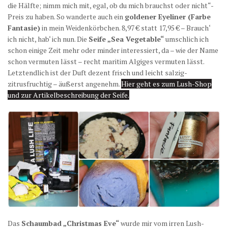
die Hälfte; nimm mich mit, egal, ob du mich brauchst oder nicht“-
Preis zu haben. So wanderte auch ein
goldener Eyeliner (Farbe
Fantasie)
in mein Weidenkörbchen. 8,97 € statt 17,95 € – Brauch‘
ich nicht, hab‘ ich nun. Die
Seife „Sea Vegetable“
umschlich ich
schon einige Zeit mehr oder minder interessiert, da – wie der Name
schon vermuten lässt – recht maritim Algiges vermuten lässt.
Letztendlich ist der Duft dezent frisch und leicht salzig-
zitrusfruchtig – äußerst angenehm.
Hier geht es zum Lush-Shop
und zur Artikelbeschreibung der Seife.
Das
Schaumbad „Christmas Eve“
wurde mir vom irren Lush-