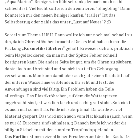
„Aqua Marina“-Reinigers im Kühlschrank, der auch noch nicht
schlecht ist. Vielleicht sollte ich den einfrieren. *blingbling* Dann
könnte ich mir den neuen Reiniger kaufen. *träller* Ist das
Selbstbetrug oder zählt das unter „Lust auf Neues“? ;D
So viel zum Thema LUSH. Dann wollte ich nur noch mal schnell zu
dm, da ich Ohrenstäbchen brauchte. Dieses Mal habe ich mir die
Packung „
Kosmetikstäbchen
“ geholt. Erweisen sich als praktisch
beim Nägellackieren, da man mit der Spitze Fehler schnell
korrigieren kann. Die andere Seite ist gut, um die Ohren zu säubern,
da sie flach und breit sind und so nicht zu tief im Gehörgang
verschwinden. Man kann damit aber auch gut seinen Kajalstift auf
der unteren Wasserlinie verblenden. Ihr seht und lest: die
Anwendungen sind vielfältig. Ein Problem haben die Teile
allerdings: Das Plastikröhrchen, auf dem die Wattespitzen
angebracht sind, ist wirklich lasch und nicht grad stabil. So knickt
es auch mal schnell ab. Finde ich suboptimal. Da wurde zu viel
Material gespart. Das wird mich auch vom Nachkaufen (auch, wenn
es nur 65 Eurocent sind) abhalten. ;) Danach kaufe ich wieder die
billigen Stäbchen mit den simplen Tropfendoppelenden.
Das
Parfüm
ist mein eigentlicher Freudengrund des dm-Kaufs: 15