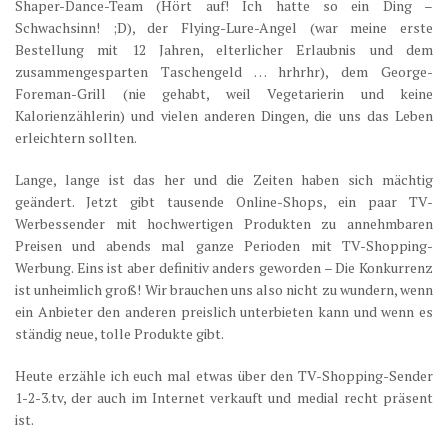
Shaper-Dance-Team (Hört auf! Ich hatte so ein Ding –
Schwachsinn! ;D), der Flying-Lure-Angel (war meine erste
Bestellung mit 12 Jahren, elterlicher Erlaubnis und dem
zusammengesparten Taschengeld … hrhrhr), dem George-
Foreman-Grill (nie gehabt, weil Vegetarierin und keine
Kalorienzählerin) und vielen anderen Dingen, die uns das Leben
erleichtern sollten.
Lange, lange ist das her und die Zeiten haben sich mächtig
geändert. Jetzt gibt tausende Online-Shops, ein paar TV-
Werbessender mit hochwertigen Produkten zu annehmbaren
Preisen und abends mal ganze Perioden mit TV-Shopping-
Werbung. Eins ist aber definitiv anders geworden – Die Konkurrenz
ist unheimlich groß! Wir brauchen uns also nicht zu wundern, wenn
ein Anbieter den anderen preislich unterbieten kann und wenn es
ständig neue, tolle Produkte gibt.
Heute erzähle ich euch mal etwas über den TV-Shopping-Sender
1-2-3.tv, der auch im Internet verkauft und medial recht präsent
ist.