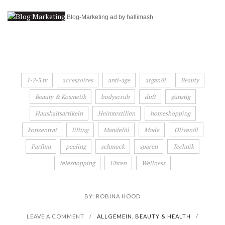
Blog-Marketing ad by hallimash
1-2-3.tv
accessoires
anti-age
arganöl
Beauty
Beauty & Kosmetik
bodyscrub
duft
günstig
Haushaltsartikeln
Heimtextilien
homeshopping
konzentrat
lifting
Mandelöl
Mode
Olivenöl
Parfum
peeling
schmuck
sparen
Technik
teleshopping
Uhren
Wellness
BY:
ROBINA HOOD
LEAVE A COMMENT
/
ALLGEMEIN
,
BEAUTY & HEALTH
/