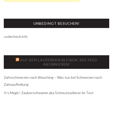
UNBEDINGT BESUCHEN!
codecheck.info
AUF DEM LAUFENDEN BLEIBEN. RSS-FEED
ABONNIEREN!
Zahnschmerzen nach Bleaching – Was tun bei Schmerzen nach
Zahnaufhellung
It’s Magic! Zauberschwamm aka Schmutzradierer im Test