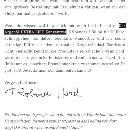
€ muss man entbehren, wenn man bestellen will. Deshalb lieber
eine größere Bestellung mit Freundinnen tätigen, wenn ihr den
Shop „nur mal ausprobieren“ wollt.
Wenn ihr wissen wollt, was ich mir noch bestellt hatte:
Das
Arganöl EXTRA LIFT Konzentrat
. 3 Spender à 50 ml für 20 Euro!
Schnäppchen! Es duftet ebenfalls wunderbar und ich kenne
derartige Düfte aus dem normalen Drogeriebedarf überhaupt
nicht. Vielleicht kennt ihr die Produkte ja selbst schon. Wenn nicht,
würde ich es in jedem Falle riskieren und einfach mal was bestellen.
Ihr könnt es ja auch im Freundinnenkreis zusammen bestellen. Es
gibt ja oft Sets, die man sich dann teilen kann. :D
Vergnügte Grüße
PS: Eins sei noch gesagt: wenn ihr eine offene Wunde habt oder eure
Haut nach dem Rasieren gereizt ist, lasst ja das Peeling von dort
weg! Das brennt wie tausend Feuer! *fauch*