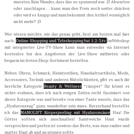
mussten. Kein Wunder, dass das so spannend war. ;D Abwarten
oder zuschlagen … kann man den Preis noch weiter drücken
oder wird es knapp und man bekommt den Artikel womöglich
nicht mehr? ;D
Wer wissen möchte, wie das genau geht, liest am besten mal hier
nach:
Online-Shopping und Teleshopping bei 1-2-3.tv
ImWebshop
mit integrierter Live-TV-Show kann man entweder via Internet
kostenlos bei den Angeboten der Live-Show mitbieten oder
bequem im festen Shop-Sortiment bestellen.
Neben Uhren, Schmuck, Heimtextilien, Haushaltsartikeln, Mode,
Accessoires, Technik und anderen Nützlichkeiten, gibt es auch die
herrliche Kategorie
Beauty & Wellness
. *räusper* Ihr könnt es
sicher erahnen, dass ich nach ewigen Zeiten recht fasziniert von
dieser Kategorie war und bereits von einer Tante wusste, dass das
„Hyaluronzeug“ ganz wunderbar sein muss. Kurzerhand bestellte
ich das
NANOLIFT Körperpeeling mit Hyaluronsäure
. Haa! Die
Götter sollten sich anschnallen! Samtweiche Haut wurde
versprochen und peelen ist sowieso das Beste, was man rauher und
matter Haut ab und an gönnen sollte.