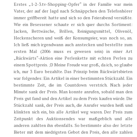
Erstes „1-2-3.tv-Shopping-Opfer“ in der Familie war mein
Vater, der auf der Jagd nach Schnäppchen den Telefonhörer
immer griffbereit hatte und sich so den Feierabend versüßte.
Wie ein Besessener schaute er sich quer durchs Sortiment:
Jacken, Bettwäsche, Brillen, Reinigungsmittel, Olivenöl,
Heckenscheren und weiß der Konsumgeier, was noch so, an.
Ich ließ mich irgendwann auch anstecken und bestellte zum
ersten Mal (2006 muss es gewesen sein) in einer Art
„Rückwärts“-Aktion eine Perlenkette mit echten Perlen zu
einem Spottpreis. ;D Meine Freude war groß, da ich, so glaube
ich, nur 3 Euro bezahlte. Das Prinzip beim Rückwärtsbieten
war folgendes: Ein Artikel in einer bestimmten Stückzahl. Ein
bestimmte Zeit, die im Countdown verstrich. Nach jeder
Minute sank der Preis. Man konnte anrufen, sobald man den
Preis gut fand und den Artikel zu dem Preis kaufen würde. Die
Stückzahl sank, der Preis auch, die Anrufer wurden heiß und
klinkten sich ein, bis alle Artikel weg waren. Der Preis zum
Zeitpunkt des Auktionsendes war maßgeblich und alle
anderen zahlten ihn ebenfalls. So bestimmte also der letzte
Bieter mit dem niedrigsten Gebot den Preis, den alle zahlen