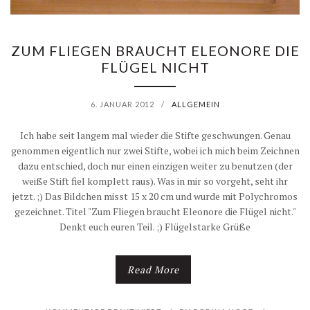
R
F
ZUM FLIEGEN BRAUCHT ELEONORE DIE
FLÜGEL NICHT
E
R
6. JANUAR 2012
/
ALLGEMEIN
I
Ich habe seit langem mal wieder die Stifte geschwungen. Genau
genommen eigentlich nur zwei Stifte, wobei ich mich beim Zeichnen
E
dazu entschied, doch nur einen einzigen weiter zu benutzen (der
weiße Stift fiel komplett raus). Was in mir so vorgeht, seht ihr
N
jetzt. ;) Das Bildchen misst 15 x 20 cm und wurde mit Polychromos
!
gezeichnet. Titel "Zum Fliegen braucht Eleonore die Flügel nicht."
Denkt euch euren Teil. ;) Flügelstarke Grüße
;
D
Read More