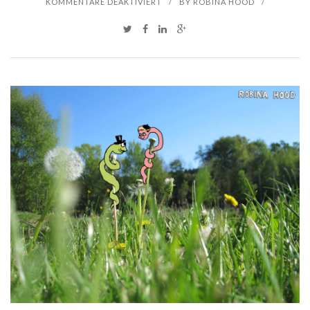
F
KOMMENTARE DEAKTIVIERT
/
BY
ROBINA HOOD
/
Ü
R
Z
U
M
F
L
I
E
G
E