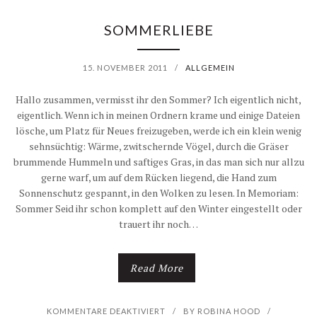
N
SOMMERLIEBE
B
15. NOVEMBER 2011
/
ALLGEMEIN
R
Hallo zusammen, vermisst ihr den Sommer? Ich eigentlich nicht,
A
eigentlich. Wenn ich in meinen Ordnern krame und einige Dateien
lösche, um Platz für Neues freizugeben, werde ich ein klein wenig
U
sehnsüchtig: Wärme, zwitschernde Vögel, durch die Gräser
brummende Hummeln und saftiges Gras, in das man sich nur allzu
C
gerne warf, um auf dem Rücken liegend, die Hand zum
Sonnenschutz gespannt, in den Wolken zu lesen. In Memoriam:
H
Sommer Seid ihr schon komplett auf den Winter eingestellt oder
trauert ihr noch…
T
E
Read More
L
E
F
KOMMENTARE DEAKTIVIERT
/
BY
ROBINA HOOD
/