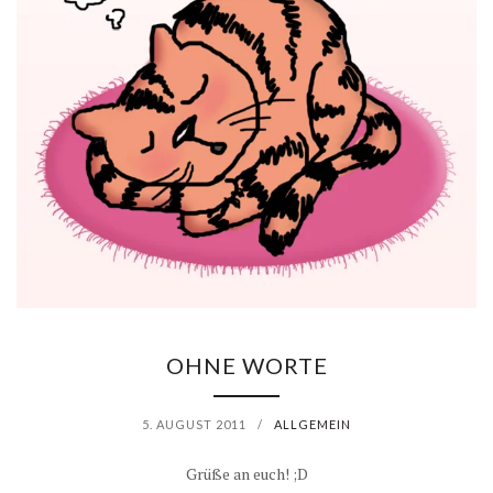
U
G
D
E
S
T
A
G
OHNE WORTE
E
5. AUGUST 2011
/
ALLGEMEIN
S
Grüße an euch! ;D
: