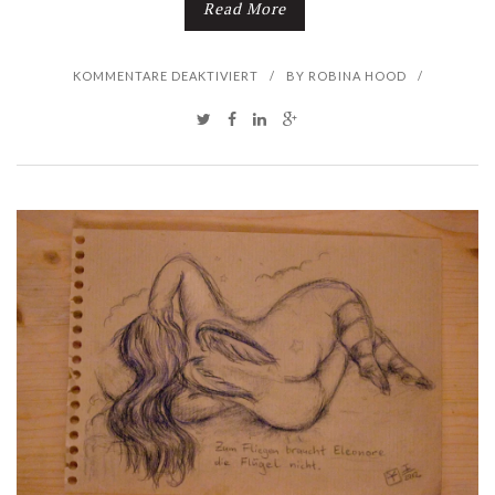
Read More
F
KOMMENTARE DEAKTIVIERT
/
BY
ROBINA HOOD
/
Ü
R
S
E
M
E
S
T
E