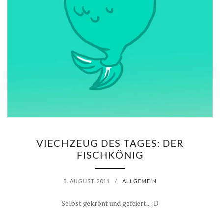
G
B
E
E
L
N
I
C
H
VIECHZEUG DES TAGES: DER
T
FISCHKÖNIG
8. AUGUST 2011
/
ALLGEMEIN
Selbst gekrönt und gefeiert... ;D