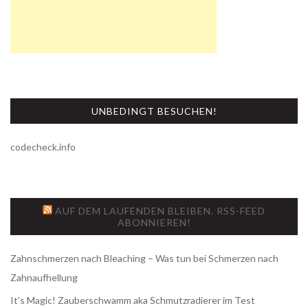
N
G
D
E
R
B
UNBEDINGT BESUCHEN!
E
I
codecheck.info
T
R
Ä
AUF DEM LAUFENDEN BLEIBEN. RSS-FEED
ABONNIEREN!
G
E
Zahnschmerzen nach Bleaching – Was tun bei Schmerzen nach
Zahnaufhellung
It’s Magic! Zauberschwamm aka Schmutzradierer im Test