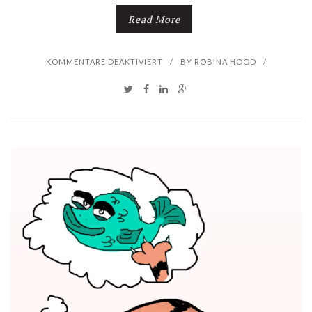
Read More
F
KOMMENTARE DEAKTIVIERT
/
BY
ROBINA HOOD
/
Ü
R
V
I
E
C
H
Z
E