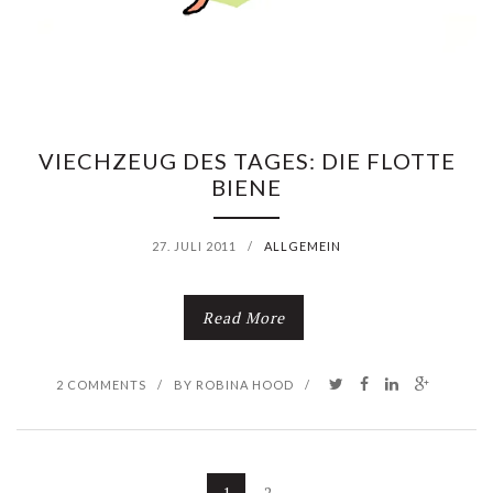
S
T
A
G
VIECHZEUG DES TAGES: DIE FLOTTE
BIENE
E
S
27. JULI 2011
/
ALLGEMEIN
:
Read More
D
I
2 COMMENTS
/
BY
ROBINA HOOD
/
E
R
S
1
2