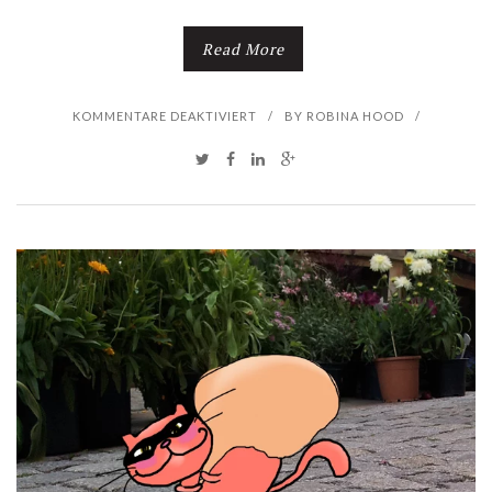
D
Read More
E
F
KOMMENTARE DEAKTIVIERT
/
BY
ROBINA HOOD
/
R
Ü
F
R
I
O
S
H
C
N
H
E
K
W
Ö
O
N