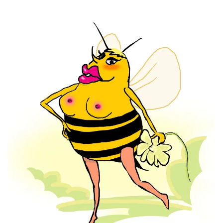
V
I
E
C
H
Z
E
U
G
D
E