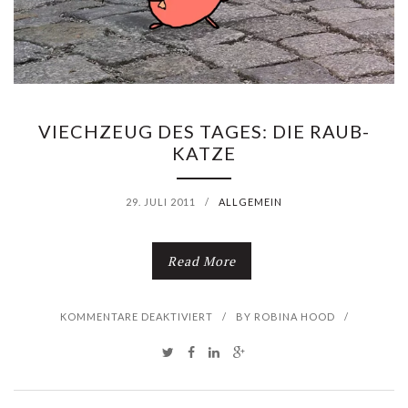
R
I
T
G
E
VIECHZEUG DES TAGES: DIE RAUB-
KATZE
29. JULI 2011
/
ALLGEMEIN
Read More
F
KOMMENTARE DEAKTIVIERT
/
BY
ROBINA HOOD
/
Ü
R