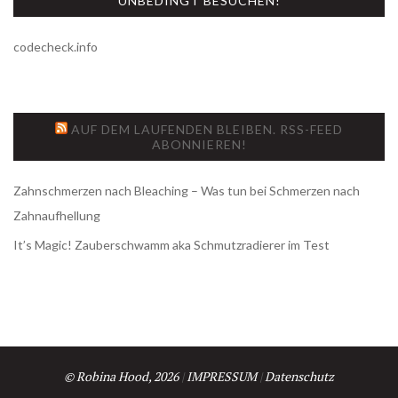
UNBEDINGT BESUCHEN!
codecheck.info
AUF DEM LAUFENDEN BLEIBEN. RSS-FEED
ABONNIEREN!
Zahnschmerzen nach Bleaching – Was tun bei Schmerzen nach
Zahnaufhellung
It’s Magic! Zauberschwamm aka Schmutzradierer im Test
© Robina Hood, 2026
|
IMPRESSUM
|
Datenschutz