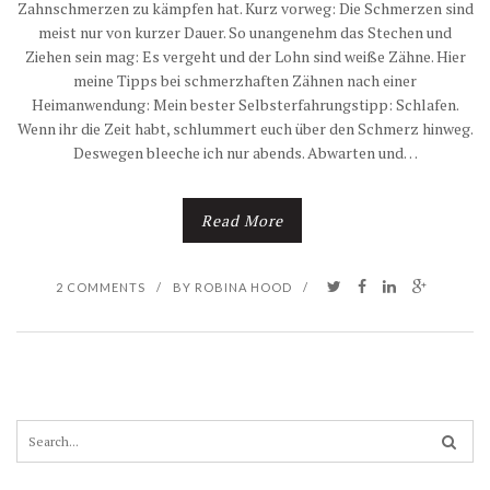
Zahnschmerzen zu kämpfen hat. Kurz vorweg: Die Schmerzen sind
meist nur von kurzer Dauer. So unangenehm das Stechen und
Ziehen sein mag: Es vergeht und der Lohn sind weiße Zähne. Hier
meine Tipps bei schmerzhaften Zähnen nach einer
Heimanwendung: Mein bester Selbsterfahrungstipp: Schlafen.
Wenn ihr die Zeit habt, schlummert euch über den Schmerz hinweg.
Deswegen bleeche ich nur abends. Abwarten und…
Read More
2 COMMENTS
/
BY
ROBINA HOOD
/
S
e
a