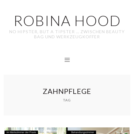
ROBINA HOOD
NO HIPSTER, BUT A TIPSTER … ZWISCHEN BEAUTY
BAG UND WERKZEUGKOFFER
ZAHNPFLEGE
TAG