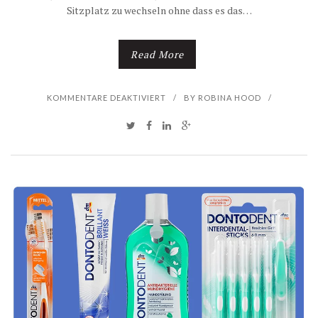
Sitzplatz zu wechseln ohne dass es das…
Read More
F
KOMMENTARE DEAKTIVIERT
/
BY
ROBINA HOOD
/
Ü
R
M
U
N
D
G