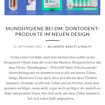
E
R
U
MUNDHYGIENE BEI DM: DONTODENT-
C
PRODUKTE IM NEUEN DESIGN
H
12. SEPTEMBER 2012
/
ALLGEMEIN
,
BEAUTY & HEALTH
T
Aloha Leute! Ich fühle mich fast ein bisschen wohler in der
Ö
Beautywelt! Heute kam der erste dm-Marken-Blognewsletter mit
dem Thema "Mundhygiene" - YEAAAH! Keine Dekokosmetik!
R
Abwechslung und wir kümmern uns ja alle um unsere Zähne,
Zunge, Mund usw. Freue mich, dass sich dm um diese Themen
N
kümmert. Gesunde strahlende Zähne und ein frischer Atem sind
T
genauso wichtiger, wenn nicht sogar noch wichtiger als makellose
Haut und gesunde Haare. Wer sich nicht um seine Zähne kümmert,
J
hat sich schon halb aufgegeben.…