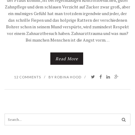
der Praxis kommt, ist bei regelmäßigen Kontrollbesuchen, guter
Zahnpflege und dem schlauen Verzicht auf Zucker zwar groß, aber
ein mulmiges Gefühl hat man trotzdem irgendwie und jeder, der
das schrille Fiepen und das holprige Rattern der verschiedenen
Bohrer schon in seinem Mund verspürte, wird zumindest Respekt
vor einem Zahnarztbesuch haben. Zahnarzttrauma und was nun?
Bei manchen Menschen ist die Angst vorm…
Read More
12 COMMENTS
/
BY
ROBINA HOOD
/
S
e
a
r