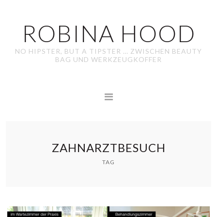
ROBINA HOOD
NO HIPSTER, BUT A TIPSTER … ZWISCHEN BEAUTY
BAG UND WERKZEUGKOFFER
ZAHNARZTBESUCH
TAG