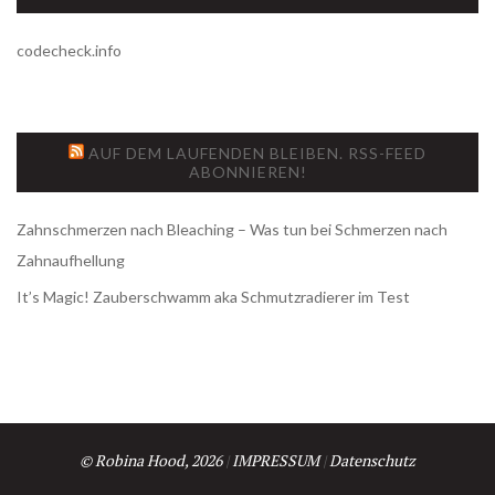
codecheck.info
AUF DEM LAUFENDEN BLEIBEN. RSS-FEED
ABONNIEREN!
Zahnschmerzen nach Bleaching – Was tun bei Schmerzen nach
Zahnaufhellung
It’s Magic! Zauberschwamm aka Schmutzradierer im Test
© Robina Hood, 2026
|
IMPRESSUM
|
Datenschutz