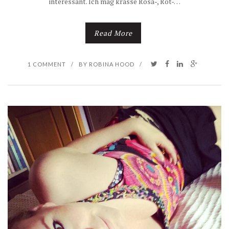
interessant. Ich mag krasse Rosa-, Rot-…
Read More
1 COMMENT
/
BY
ROBINA HOOD
/