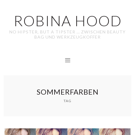
ROBINA HOOD
NO HIPSTER, BUT A TIPSTER … ZWISCHEN BEAUTY
BAG UND WERKZEUGKOFFER
SOMMERFARBEN
TAG