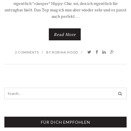
eigentlich *räusper* Hippy-Chic sei, den ich eigentlich für
untragbar hielt. Das Top mag ich nun aber wieder sehr und es passt
auch perfekt.…
Read More
2 COMMENTS
/
BY
ROBINA HOOD
/
S
e
a
r
c
h
FÜR DICH EMPFOHLEN
f
o