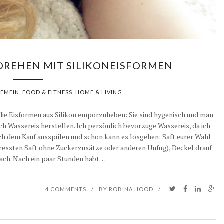
MDREHEN MIT SILIKONEISFORMEN
GEMEIN
,
FOOD & FITNESS
,
HOME & LIVING
 die Eisformen aus Silikon emporzuheben: Sie sind hygenisch und man
h Wassereis herstellen. Ich persönlich bevorzuge Wassereis, da ich
ach dem Kauf ausspülen und schon kann es losgehen: Saft eurer Wahl
pressten Saft ohne Zuckerzusätze oder anderen Unfug), Deckel drauf
fach. Nach ein paar Stunden habt…
4 COMMENTS
/
BY
ROBINA HOOD
/