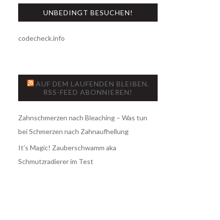
UNBEDINGT BESUCHEN!
codecheck.info
AUF DEM LAUFENDEN BLEIBEN.
RSS-FEED ABONNIEREN!
Zahnschmerzen nach Bleaching – Was tun
bei Schmerzen nach Zahnaufhellung
It’s Magic! Zauberschwamm aka
Schmutzradierer im Test