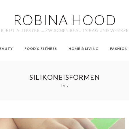
ROBINA HOOD
ER, BUT A TIPSTER … ZWISCHEN BEAUTY BAG UND WERKZ
EAUTY
FOOD & FITNESS
HOME & LIVING
FASHION
SILIKONEISFORMEN
TAG