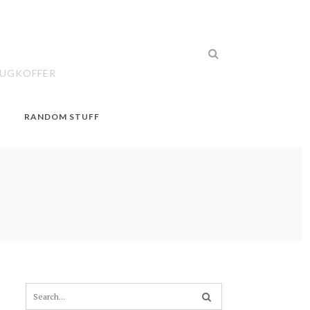
EUGKOFFER
RANDOM STUFF
S
e