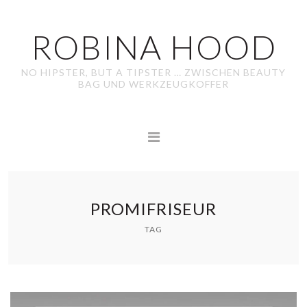
ROBINA HOOD
NO HIPSTER, BUT A TIPSTER … ZWISCHEN BEAUTY
BAG UND WERKZEUGKOFFER
PROMIFRISEUR
TAG