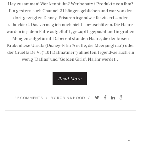
Hey zusammen! Wer kennt ihn? Wer benutzt Produkte von ihm?
Bin gestern auch Channel 21 hängen geblieben und war von den
dort gezeigten Disney-Frisuren irgendwie fasziniert ... oder
schockiert. Das vermag ich noch nicht einzuschätzen. Die Haare
wurden in jedem Falle aufgeflufft, gezupft, gepusht und in groben
Mengen aufgetürmt. Dabei entstanden Haare, die der bösen
Krakenhexe Ursula (Disney-Film "Arielle, die Meerjungfrau") oder
der Cruella De Vi ("101 Dalmatiner") ähnelten. Irgendwie auch ein
wenig "Dallas" und "Golden Girls". Na, ihr werdet…
Read More
12 COMMENTS
/
BY
ROBINA HOOD
/
S