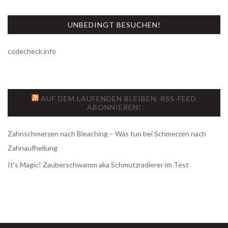
UNBEDINGT BESUCHEN!
codecheck.info
AUF DEM LAUFENDEN BLEIBEN. RSS-FEED
ABONNIEREN!
Zahnschmerzen nach Bleaching – Was tun bei Schmerzen nach
Zahnaufhellung
It’s Magic! Zauberschwamm aka Schmutzradierer im Test