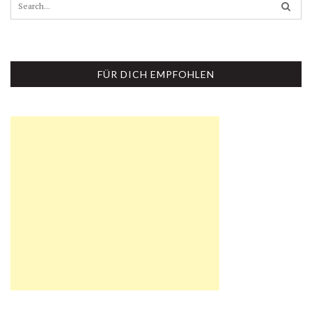
e
a
r
c
h
FÜR DICH EMPFOHLEN
f
o
r
: