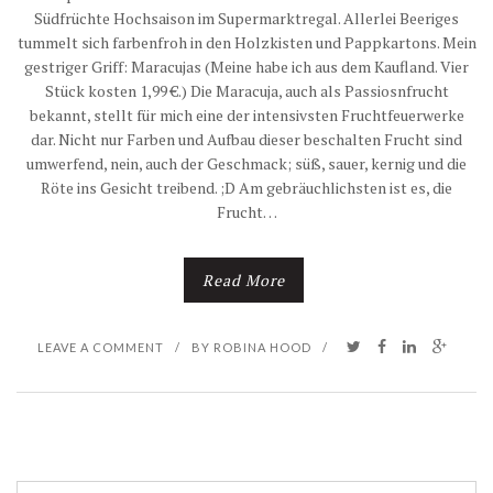
Südfrüchte Hochsaison im Supermarktregal. Allerlei Beeriges
tummelt sich farbenfroh in den Holzkisten und Pappkartons. Mein
gestriger Griff: Maracujas (Meine habe ich aus dem Kaufland. Vier
Stück kosten 1,99 €.) Die Maracuja, auch als Passiosnfrucht
bekannt, stellt für mich eine der intensivsten Fruchtfeuerwerke
dar. Nicht nur Farben und Aufbau dieser beschalten Frucht sind
umwerfend, nein, auch der Geschmack; süß, sauer, kernig und die
Röte ins Gesicht treibend. ;D Am gebräuchlichsten ist es, die
Frucht…
Read More
LEAVE A COMMENT
/
BY
ROBINA HOOD
/
S