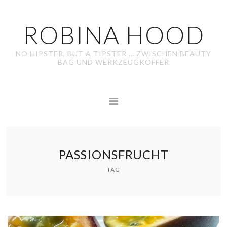
ROBINA HOOD
NO HIPSTER, BUT A TIPSTER … ZWISCHEN BEAUTY
BAG UND WERKZEUGKOFFER
PASSIONSFRUCHT
TAG