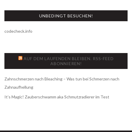
UNBEDINGT BESUCHEN!
codecheck.info
AUF DEM LAUFENDEN BLEIBEN. RSS-FEED
ABONNIEREN!
Zahnschmerzen nach Bleaching – Was tun bei Schmerzen nach
Zahnaufhellung
It’s Magic! Zauberschwamm aka Schmutzradierer im Test