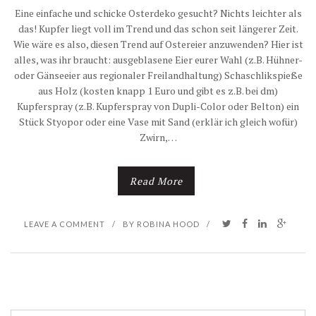
Eine einfache und schicke Osterdeko gesucht? Nichts leichter als
das! Kupfer liegt voll im Trend und das schon seit längerer Zeit.
Wie wäre es also, diesen Trend auf Ostereier anzuwenden? Hier ist
alles, was ihr braucht: ausgeblasene Eier eurer Wahl (z.B. Hühner-
oder Gänseeier aus regionaler Freilandhaltung) Schaschlikspieße
aus Holz (kosten knapp 1 Euro und gibt es z.B. bei dm)
Kupferspray (z.B. Kupferspray von Dupli-Color oder Belton) ein
Stück Styopor oder eine Vase mit Sand (erklär ich gleich wofür)
Zwirn,…
Read More
LEAVE A COMMENT
/
BY
ROBINA HOOD
/
S