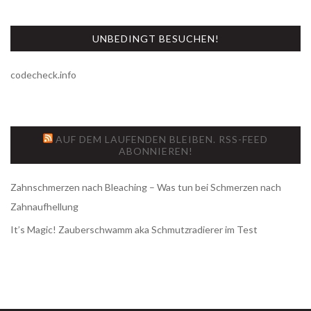
UNBEDINGT BESUCHEN!
codecheck.info
AUF DEM LAUFENDEN BLEIBEN. RSS-FEED
ABONNIEREN!
Zahnschmerzen nach Bleaching – Was tun bei Schmerzen nach
Zahnaufhellung
It’s Magic! Zauberschwamm aka Schmutzradierer im Test