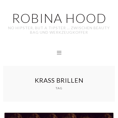
ROBINA HOOD
NO HIPSTER, BUT A TIPSTER … ZWISCHEN BEAUTY
BAG UND WERKZEUGKOFFER
KRASS BRILLEN
TAG