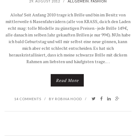
29. AUGUST 2012
/
ALLGEMEIN
,
FASHION
Aloha! Seit Anfang 2010 trage ich Brille und bin im Besitz von
mittlerweile 6 Nasenfahrrädern (alle von KRASS, da ich den Laden
echt mag: tolle Modelle zu günstigen Preisen - jede Brille 149 €,
alle danach im selben Jahr gekauften Brillen je nur 99 €). NUn habe
ich bald Geburtstag und will mir selbst eine neue gönnen, kann
mich aber echt schlecht entscheiden. Es hat sich
herauskristallisiert, dass ich meine schwarze Brille mit dickem
Rahmen am liebsten und häufgisten trage.…
Read More
14 COMMENTS
/
BY
ROBINA HOOD
/