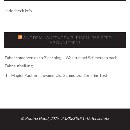
L
codecheck.info
O
O
AUF DEM LAUFENDEN BLEIBEN. RSS-FEED
ABONNIEREN!
K
!
Zahnschmerzen nach Bleaching – Was tun bei Schmerzen nach
Zahnaufhellung
“
It’s Magic! Zauberschwamm aka Schmutzradierer im Test
B
E
I
P
© Robina Hood, 2026
|
IMPRESSUM
|
Datenschutz
2