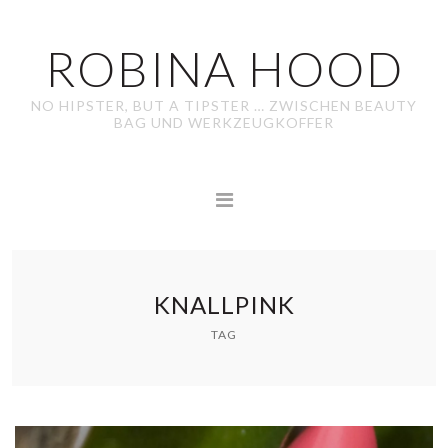
ROBINA HOOD
NO HIPSTER, BUT A TIPSTER … ZWISCHEN BEAUTY
BAG UND WERKZEUGKOFFER
KNALLPINK
TAG