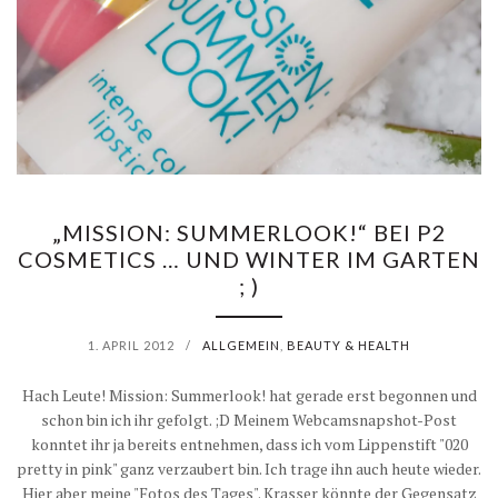
„MISSION: SUMMERLOOK!“ BEI P2
COSMETICS … UND WINTER IM GARTEN
; )
1. APRIL 2012
/
ALLGEMEIN
,
BEAUTY & HEALTH
Hach Leute! Mission: Summerlook! hat gerade erst begonnen und
schon bin ich ihr gefolgt. ;D Meinem Webcamsnapshot-Post
konntet ihr ja bereits entnehmen, dass ich vom Lippenstift "020
pretty in pink" ganz verzaubert bin. Ich trage ihn auch heute wieder.
Hier aber meine "Fotos des Tages". Krasser könnte der Gegensatz