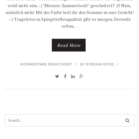
wohl nicht sein. ; ) "Mission: Summerlook!" gescheitert? ;D Nein,
natürlich nicht. Mit der Farbe holt ihr den Sommer in euer Gesicht!
:-) Tragefotos in Spiegelreflexqualität gibt es morgen. Derweile
erfreu…
Read More
F
KOMMENTARE DEAKTIVIERT
/
BY
ROBINA HOOD
/
Ü
R
„
M
S
e
I
a
r
S