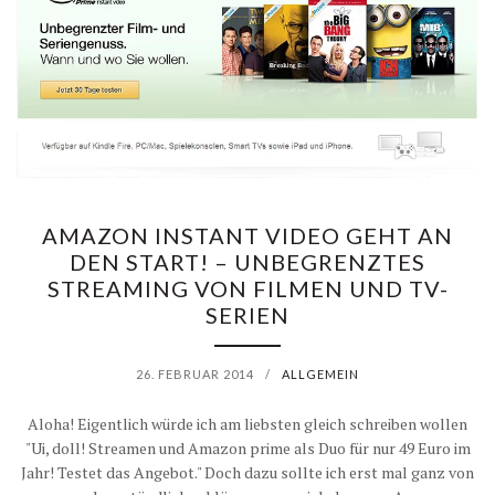
U
P
D
A
T
E
AMAZON INSTANT VIDEO GEHT AN
DEN START! – UNBEGRENZTES
]
STREAMING VON FILMEN UND TV-
SERIEN
E
R
26. FEBRUAR 2014
/
ALLGEMEIN
F
Aloha! Eigentlich würde ich am liebsten gleich schreiben wollen
"Ui, doll! Streamen und Amazon prime als Duo für nur 49 Euro im
A
Jahr! Testet das Angebot." Doch dazu sollte ich erst mal ganz von
H