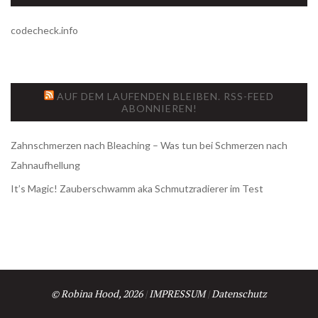
E
D
codecheck.info
I
E
N
O
AUF DEM LAUFENDEN BLEIBEN. RSS-FEED
S
ABONNIEREN!
G
T
E
Zahnschmerzen nach Bleaching – Was tun bei Schmerzen nach
A
Zahnaufhellung
H
N
It’s Magic! Zauberschwamm aka Schmutzradierer im Test
T
T
A
V
N
I
D
© Robina Hood, 2026
|
IMPRESSUM
|
Datenschutz
D
E