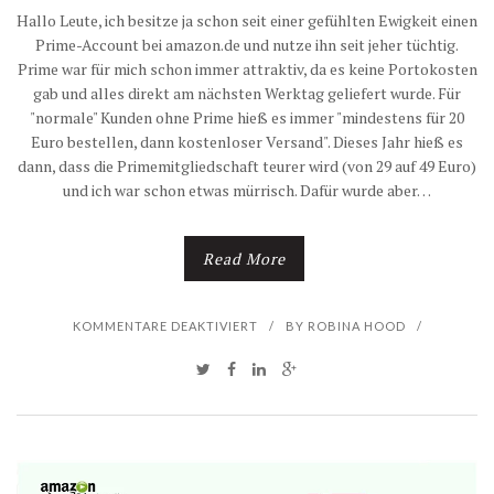
Hallo Leute, ich besitze ja schon seit einer gefühlten Ewigkeit einen
Prime-Account bei amazon.de und nutze ihn seit jeher tüchtig.
Prime war für mich schon immer attraktiv, da es keine Portokosten
gab und alles direkt am nächsten Werktag geliefert wurde. Für
"normale" Kunden ohne Prime hieß es immer "mindestens für 20
Euro bestellen, dann kostenloser Versand". Dieses Jahr hieß es
dann, dass die Primemitgliedschaft teurer wird (von 29 auf 49 Euro)
und ich war schon etwas mürrisch. Dafür wurde aber…
Read More
F
KOMMENTARE DEAKTIVIERT
/
BY
ROBINA HOOD
/
Ü
R
[