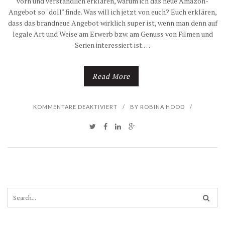
vorn und verständlich erklären, warum ich das neue Amazon-
Angebot so "doll" finde. Was will ich jetzt von euch? Euch erklären,
R
dass das brandneue Angebot wirklich super ist, wenn man denn auf
legale Art und Weise am Erwerb bzw. am Genuss von Filmen und
U
Serien interessiert ist.…
N
Read More
G
S
F
KOMMENTARE DEAKTIVIERT
/
BY
ROBINA HOOD
/
B
Ü
E
R
R
A
I
M
S
C
e
A
a
r
H