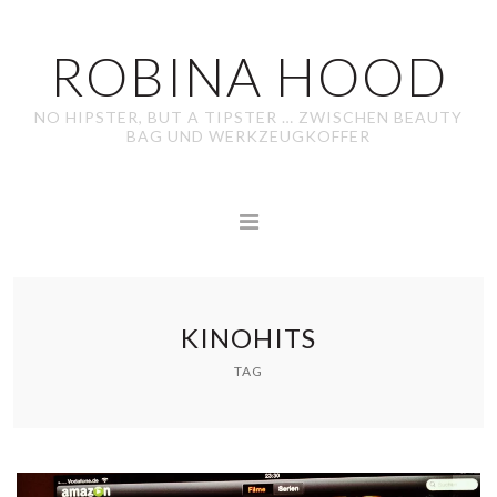
ROBINA HOOD
NO HIPSTER, BUT A TIPSTER … ZWISCHEN BEAUTY
BAG UND WERKZEUGKOFFER
KINOHITS
TAG