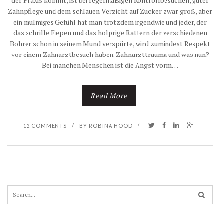
der Praxis kommt, ist bei regelmäßigen Kontrollbesuchen, guter
Zahnpflege und dem schlauen Verzicht auf Zucker zwar groß, aber
ein mulmiges Gefühl hat man trotzdem irgendwie und jeder, der
das schrille Fiepen und das holprige Rattern der verschiedenen
Bohrer schon in seinem Mund verspürte, wird zumindest Respekt
vor einem Zahnarztbesuch haben. Zahnarzttrauma und was nun?
Bei manchen Menschen ist die Angst vorm…
Read More
12 COMMENTS
/
BY
ROBINA HOOD
/
S
e
a
r