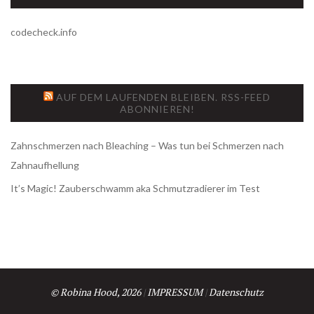
codecheck.info
AUF DEM LAUFENDEN BLEIBEN. RSS-FEED
ABONNIEREN!
Zahnschmerzen nach Bleaching – Was tun bei Schmerzen nach
Zahnaufhellung
It’s Magic! Zauberschwamm aka Schmutzradierer im Test
© Robina Hood, 2026
|
IMPRESSUM
|
Datenschutz