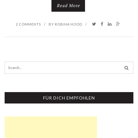
Read More
2 COMMENTS
/
BY
ROBINA HOOD
/
S
e
a
r
c
h
FÜR DICH EMPFOHLEN
f
o
r
: