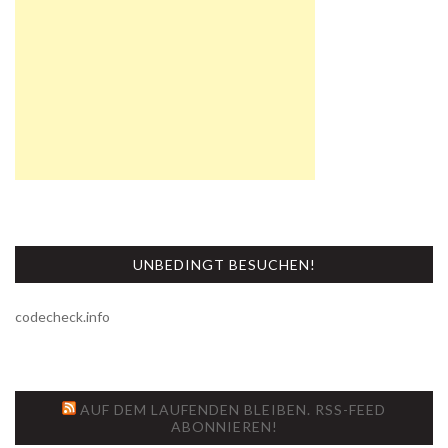
UNBEDINGT BESUCHEN!
codecheck.info
AUF DEM LAUFENDEN BLEIBEN. RSS-FEED
ABONNIEREN!