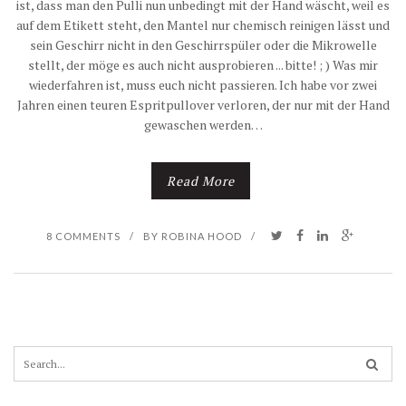
ist, dass man den Pulli nun unbedingt mit der Hand wäscht, weil es
auf dem Etikett steht, den Mantel nur chemisch reinigen lässt und
sein Geschirr nicht in den Geschirrspüler oder die Mikrowelle
stellt, der möge es auch nicht ausprobieren ... bitte! ; ) Was mir
wiederfahren ist, muss euch nicht passieren. Ich habe vor zwei
Jahren einen teuren Espritpullover verloren, der nur mit der Hand
gewaschen werden…
Read More
8 COMMENTS
/
BY
ROBINA HOOD
/
S
e
a
r