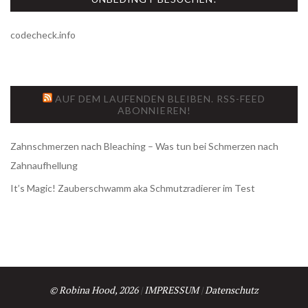
codecheck.info
AUF DEM LAUFENDEN BLEIBEN. RSS-FEED
ABONNIEREN!
Zahnschmerzen nach Bleaching – Was tun bei Schmerzen nach
Zahnaufhellung
It’s Magic! Zauberschwamm aka Schmutzradierer im Test
© Robina Hood, 2026
|
IMPRESSUM
|
Datenschutz