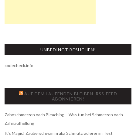
UNBEDINGT BESUCHEN!
codecheck.info
AUF DEM LAUFENDEN BLEIBEN. RSS-FEED
ABONNIEREN!
Zahnschmerzen nach Bleaching – Was tun bei Schmerzen nach
Zahnaufhellung
It’s Magic! Zauberschwamm aka Schmutzradierer im Test