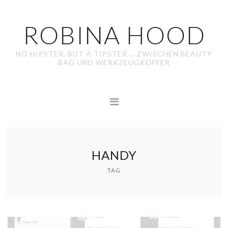
ROBINA HOOD
NO HIPSTER, BUT A TIPSTER … ZWISCHEN BEAUTY
BAG UND WERKZEUGKOFFER
HANDY
TAG