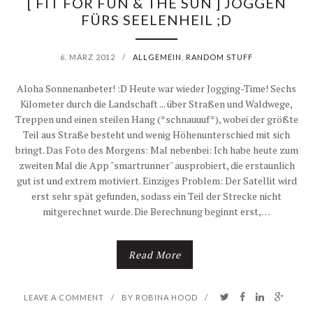
[ FIT FOR FUN & THE SUN ] JOGGEN
FÜRS SEELENHEIL ;D
6. MÄRZ 2012
/
ALLGEMEIN
,
RANDOM STUFF
Aloha Sonnenanbeter! :D Heute war wieder Jogging-Time! Sechs
Kilometer durch die Landschaft ... über Straßen und Waldwege,
Treppen und einen steilen Hang (*schnauuuf*), wobei der größte
Teil aus Straße besteht und wenig Höhenunterschied mit sich
bringt. Das Foto des Morgens: Mal nebenbei: Ich habe heute zum
zweiten Mal die App "smartrunner" ausprobiert, die erstaunlich
gut ist und extrem motiviert. Einziges Problem: Der Satellit wird
erst sehr spät gefunden, sodass ein Teil der Strecke nicht
mitgerechnet wurde. Die Berechnung beginnt erst,…
Read More
LEAVE A COMMENT
/
BY
ROBINA HOOD
/