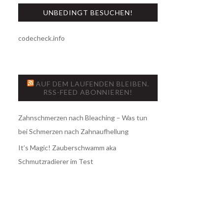
UNBEDINGT BESUCHEN!
codecheck.info
AUF DEM LAUFENDEN BLEIBEN.
RSS-FEED ABONNIEREN!
Zahnschmerzen nach Bleaching – Was tun
bei Schmerzen nach Zahnaufhellung
It’s Magic! Zauberschwamm aka
Schmutzradierer im Test