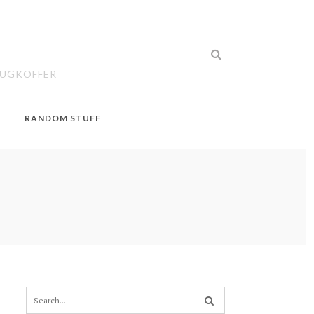
EUGKOFFER
RANDOM STUFF
S
e