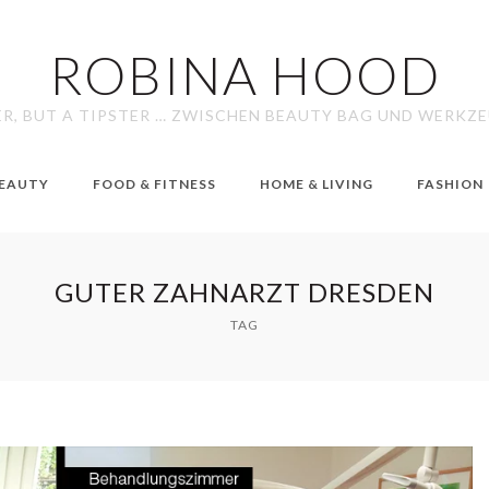
ROBINA HOOD
ER, BUT A TIPSTER … ZWISCHEN BEAUTY BAG UND WERKZ
EAUTY
FOOD & FITNESS
HOME & LIVING
FASHION
GUTER ZAHNARZT DRESDEN
TAG