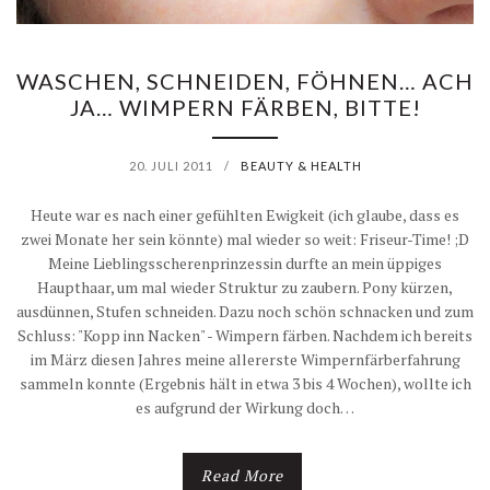
WASCHEN, SCHNEIDEN, FÖHNEN… ACH
JA… WIMPERN FÄRBEN, BITTE!
20. JULI 2011
/
BEAUTY & HEALTH
Heute war es nach einer gefühlten Ewigkeit (ich glaube, dass es
zwei Monate her sein könnte) mal wieder so weit: Friseur-Time! ;D
Meine Lieblingsscherenprinzessin durfte an mein üppiges
Haupthaar, um mal wieder Struktur zu zaubern. Pony kürzen,
ausdünnen, Stufen schneiden. Dazu noch schön schnacken und zum
Schluss: "Kopp inn Nacken" - Wimpern färben. Nachdem ich bereits
im März diesen Jahres meine allererste Wimpernfärberfahrung
sammeln konnte (Ergebnis hält in etwa 3 bis 4 Wochen), wollte ich
es aufgrund der Wirkung doch…
Read More