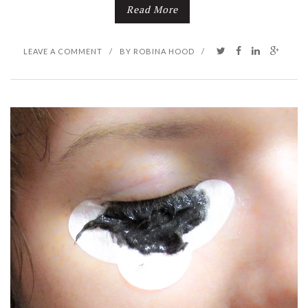
Read More
LEAVE A COMMENT
/
BY
ROBINA HOOD
/