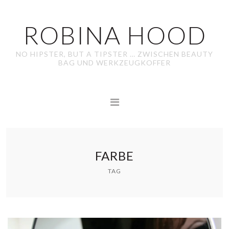
ROBINA HOOD
NO HIPSTER, BUT A TIPSTER … ZWISCHEN BEAUTY
BAG UND WERKZEUGKOFFER
FARBE
TAG