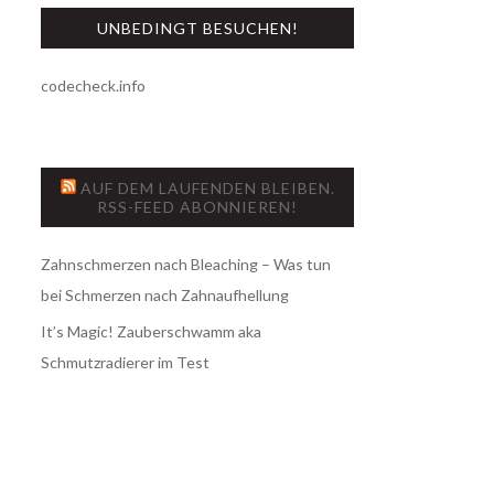
UNBEDINGT BESUCHEN!
codecheck.info
AUF DEM LAUFENDEN BLEIBEN.
RSS-FEED ABONNIEREN!
Zahnschmerzen nach Bleaching – Was tun
bei Schmerzen nach Zahnaufhellung
It’s Magic! Zauberschwamm aka
Schmutzradierer im Test