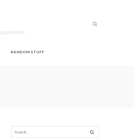
EUGKOFFER
RANDOM STUFF
S
e