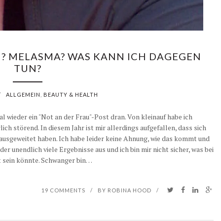
N? MELASMA? WAS KANN ICH DAGEGEN
TUN?
/
ALLGEMEIN
,
BEAUTY & HEALTH
 wieder ein "Not an der Frau"-Post dran. Von kleinauf habe ich
h störend. In diesem Jahr ist mir allerdings aufgefallen, dass sich
usgeweitet haben. Ich habe leider keine Ahnung, wie das kommt und
r unendlich viele Ergebnisse aus und ich bin mir nicht sicher, was bei
t sein könnte. Schwanger bin…
19 COMMENTS
/
BY
ROBINA HOOD
/