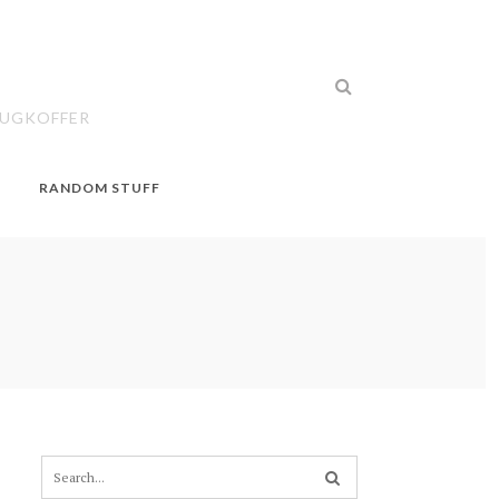
EUGKOFFER
RANDOM STUFF
S
e