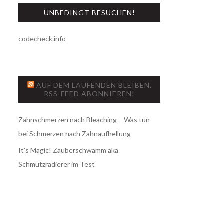
UNBEDINGT BESUCHEN!
codecheck.info
AUF DEM LAUFENDEN BLEIBEN.
RSS-FEED ABONNIEREN!
Zahnschmerzen nach Bleaching – Was tun
bei Schmerzen nach Zahnaufhellung
It’s Magic! Zauberschwamm aka
Schmutzradierer im Test