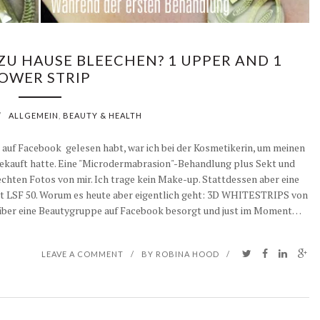
ZU HAUSE BLEECHEN? 1 UPPER AND 1
OWER STRIP
/
ALLGEMEIN
,
BEAUTY & HEALTH
 auf Facebook gelesen habt, war ich bei der Kosmetikerin, um meinen
gekauft hatte. Eine "Microdermabrasion"-Behandlung plus Sekt und
hten Fotos von mir. Ich trage kein Make-up. Stattdessen aber eine
t LSF 50. Worum es heute aber eigentlich geht: 3D WHITESTRIPS von
n über eine Beautygruppe auf Facebook besorgt und just im Moment…
LEAVE A COMMENT
/
BY
ROBINA HOOD
/