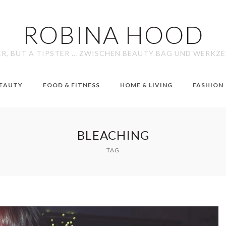
ROBINA HOOD
ER, BUT A TIPSTER … ZWISCHEN BEAUTY BAG UND WERKZ
EAUTY
FOOD & FITNESS
HOME & LIVING
FASHION
BLEACHING
TAG