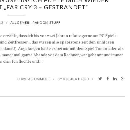
 GRUSELIG! ICH FÜHLE MICH WIEDER
„FAR CRY 3 – GESTRANDET“
12
/
ALLGEMEIN
,
RANDOM STUFF
erzählt, dass ich bis vor zwei Jahren relativ gerne am PC Spiele
e sind Zeitfresser ... das wissen alle spätestens seit den sinnlosen
h damit!). Angefangen hatte es bei mir mit dem Spiel Tombraider, als
h saß manchmal ganze Abende vor dem Rechner, war gebannt und immer
n drin. Ich fluchte und…
LEAVE A COMMENT
/
BY
ROBINA HOOD
/