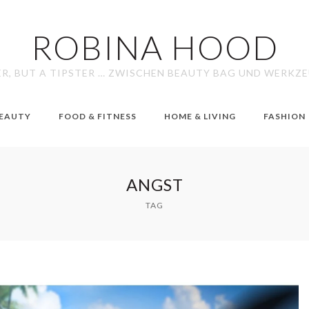
ROBINA HOOD
ER, BUT A TIPSTER … ZWISCHEN BEAUTY BAG UND WERKZ
EAUTY
FOOD & FITNESS
HOME & LIVING
FASHION
ANGST
TAG