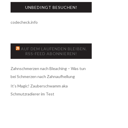
UNBEDINGT BESUCHEN!
codecheck.info
AUF DEM LAUFENDEN BLEIBEN.
RSS-FEED ABONNIEREN!
Zahnschmerzen nach Bleaching – Was tun
bei Schmerzen nach Zahnaufhellung
It’s Magic! Zauberschwamm aka
Schmutzradierer im Test