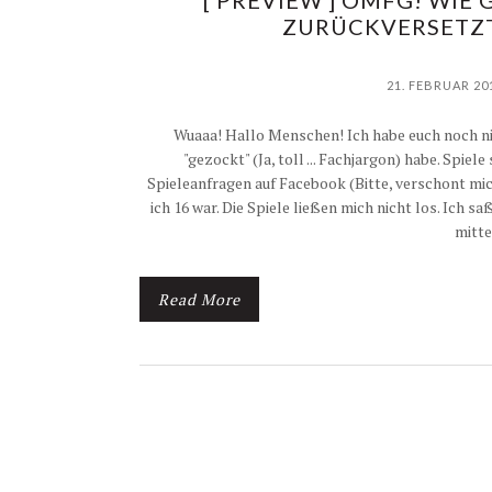
[ PREVIEW ] OMFG! WIE
ZURÜCKVERSETZT 
21. FEBRUAR 20
Wuaaa! Hallo Menschen! Ich habe euch noch nie 
"gezockt" (Ja, toll ... Fachjargon) habe. Spiel
Spieleanfragen auf Facebook (Bitte, verschont mic
ich 16 war. Die Spiele ließen mich nicht los. Ic
mitte
Read More