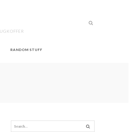
EUGKOFFER
RANDOM STUFF
S
e