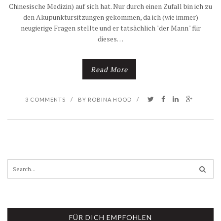
Chinesische Medizin) auf sich hat. Nur durch einen Zufall bin ich zu
den Akupunktursitzungen gekommen, da ich (wie immer)
neugierige Fragen stellte und er tatsächlich "der Mann" für
dieses…
Read More
3 COMMENTS
/
BY
ROBINA HOOD
/
S
e
a
r
c
h
FÜR DICH EMPFOHLEN
f