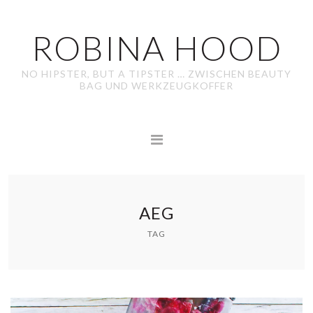
ROBINA HOOD
NO HIPSTER, BUT A TIPSTER … ZWISCHEN BEAUTY
BAG UND WERKZEUGKOFFER
AEG
TAG