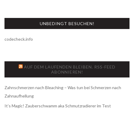
UNBEDINGT BESUCHEN!
codecheck.info
AUF DEM LAUFENDEN BLEIBEN. RSS-FEED
ABONNIEREN!
Zahnschmerzen nach Bleaching – Was tun bei Schmerzen nach
Zahnaufhellung
It’s Magic! Zauberschwamm aka Schmutzradierer im Test